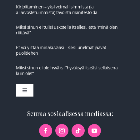
Kirjoittaminen – yksi voimallisimmista (ja
aliarvostetuimmista) tavoista manifestoida
Miksi sinun ei tulisi uskotella itsellesi, että ”minä olen
riittävä”
Et voi ylittää minäkuvaasi – siksi unelmat jäävät
puolitiehen
Miksi sinun ei ole hyväksi ”hyväksyä itseäsi sellaisena
kuin olet”
Toggle
Navigation
Etusivu
Seuraa sosiaalisessa mediassa:
Ilmaista