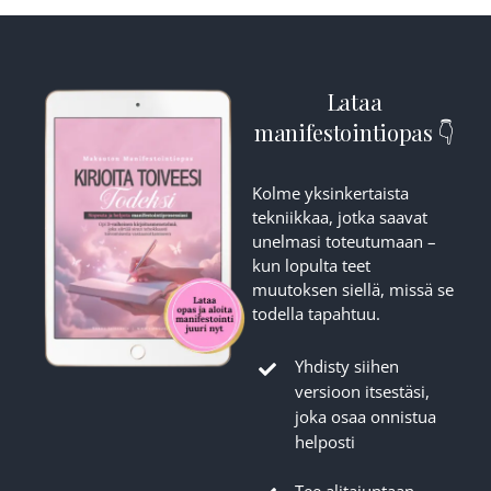
Lataa
manifestointiopas 👇
Kolme yksinkertaista
tekniikkaa, jotka saavat
unelmasi toteutumaan –
kun lopulta teet
muutoksen siellä, missä se
todella tapahtuu.
Yhdisty siihen
versioon itsestäsi,
joka osaa onnistua
helposti
Tee alitajuntaan