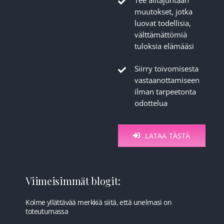
muutokset, jotka
luovat todellisia,
välttämättömiä
tuloksia elämääsi
Siirry toivomisesta
vastaanottamiseen
ilman tarpeetonta
odottelua
LATAA TÄSTÄ
Viimeisimmät blogit:
Kolme yllättävää merkkiä siitä, että unelmasi on
toteutumassa