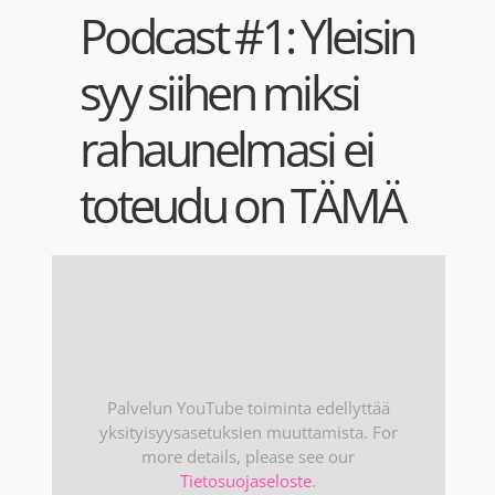
Blogi
Podcast #1: Yleisin
syy siihen miksi
Kortit
rahaunelmasi ei
Henna
toteudu on TÄMÄ
Yhteys
Palvelun YouTube toiminta edellyttää
yksityisyysasetuksien muuttamista. For
more details, please see our
Tietosuojaseloste
.