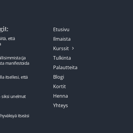
it:
Etusivu
itä, että
Ilmaista
a
Kurssit
Tulkinta
llisimmista (ja
sta manifestoida
Palautteita
Blogi
la itsellesi, että
Kortit
Henna
– siksi unelmat
Yhteys
”hyväksyä itseäsi