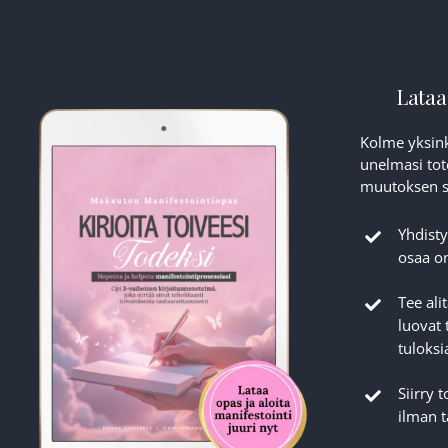
Lataa
Kolme yksink
unelmasi tot
muutoksen si
Yhdisty
osaa on
Tee ali
luovat 
tuloksi
Siirry 
ilman 