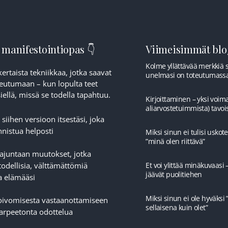
 manifestointiopas 👇
Viimeisimmät blog
Kolme yllättävää merkkiä si
ertaista tekniikkaa, jotka saavat
unelmasi on toteutumass
eutumaan – kun lopulta teet
ellä, missä se todella tapahtuu.
Kirjoittaminen – yksi voima
aliarvostetuimmista) tavoi
 siihen versioon itsestäsi, joka
nistua helposti
Miksi sinun ei tulisi uskotel
”minä olen riittävä”
tajuntaan muutokset, jotka
todellisia, välttämättömiä
Et voi ylittää minäkuvaasi 
jäävät puolitiehen
a elämääsi
Miksi sinun ei ole hyväksi 
toivomisesta vastaanottamiseen
sellaisena kuin olet”
tarpeetonta odottelua