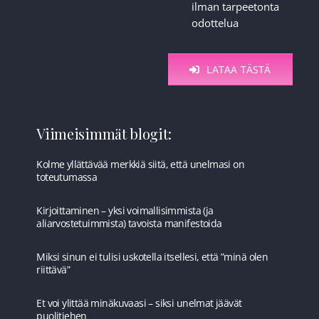
ilman tarpeetonta
odottelua
LATAA TÄSTÄ
Viimeisimmät blogit:
Kolme yllättävää merkkiä siitä, että unelmasi on
toteutumassa
Kirjoittaminen – yksi voimallisimmista (ja
aliarvostetuimmista) tavoista manifestoida
Miksi sinun ei tulisi uskotella itsellesi, että ”minä olen
riittävä”
Et voi ylittää minäkuvaasi – siksi unelmat jäävät
puolitiehen