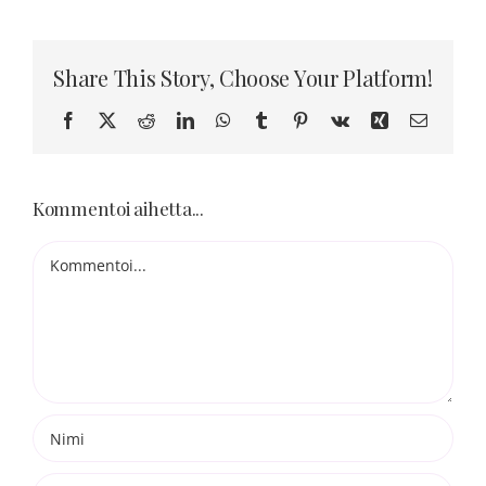
Blogi
Share This Story, Choose Your Platform!
Kortit
Facebook
X
Reddit
LinkedIn
WhatsApp
Tumblr
Pinterest
Vk
Xing
Sähköpo
Henna
Kommentoi aihetta...
Yhteys
Kommentti