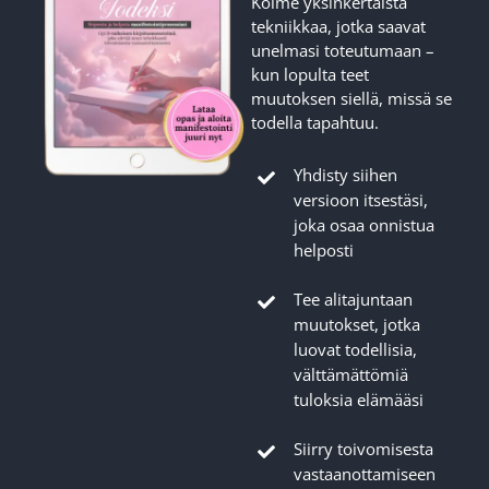
Kolme yksinkertaista
tekniikkaa, jotka saavat
unelmasi toteutumaan –
kun lopulta teet
muutoksen siellä, missä se
todella tapahtuu.
Yhdisty siihen
versioon itsestäsi,
joka osaa onnistua
helposti
Tee alitajuntaan
muutokset, jotka
luovat todellisia,
välttämättömiä
tuloksia elämääsi
Siirry toivomisesta
vastaanottamiseen