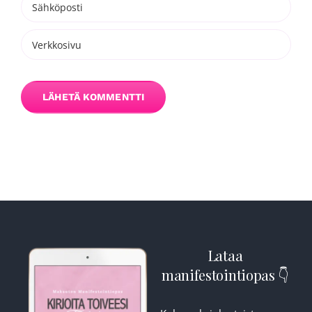
Lataa
manifestointiopas 👇