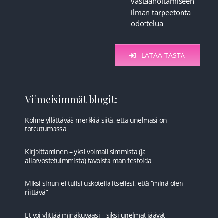
vastaanottamiseen
ilman tarpeetonta
odottelua
LATAA TÄSTÄ
Viimeisimmät blogit:
Kolme yllättävää merkkiä siitä, että unelmasi on
toteutumassa
Kirjoittaminen – yksi voimallisimmista (ja
aliarvostetuimmista) tavoista manifestoida
Miksi sinun ei tulisi uskotella itsellesi, että ”minä olen
riittävä”
Et voi ylittää minäkuvaasi – siksi unelmat jäävät