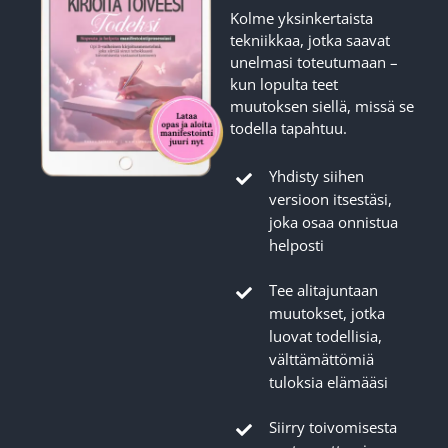
Kolme yksinkertaista
tekniikkaa, jotka saavat
unelmasi toteutumaan –
kun lopulta teet
muutoksen siellä, missä se
todella tapahtuu.
Yhdisty siihen
versioon itsestäsi,
joka osaa onnistua
helposti
Tee alitajuntaan
muutokset, jotka
luovat todellisia,
välttämättömiä
tuloksia elämääsi
Siirry toivomisesta