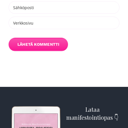
Lataa
manifestointiopas 👇