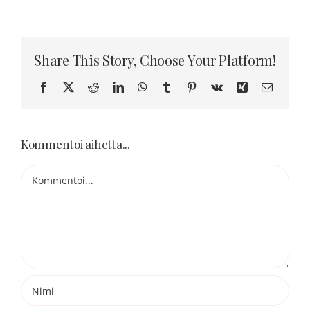
Blogi
Kortit
Share This Story, Choose Your Platform!
Facebook
X
Reddit
LinkedIn
WhatsApp
Tumblr
Pinterest
Vk
Xing
Sähköpo
Henna
Kommentoi aihetta...
Yhteys
Kommentti