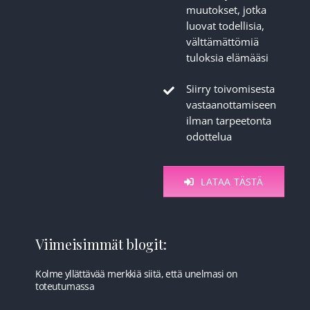
muutokset, jotka
luovat todellisia,
välttämättömiä
tuloksia elämääsi
Siirry toivomisesta
vastaanottamiseen
ilman tarpeetonta
odottelua
LATAA TÄSTÄ
Viimeisimmät blogit:
Kolme yllättävää merkkiä siitä, että unelmasi on
toteutumassa