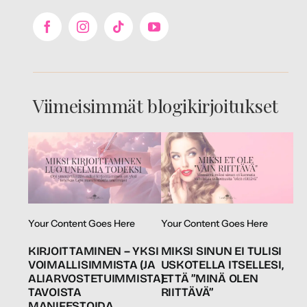
Viimeisimmät blogikirjoitukset
Your Content Goes Here
Your Content Goes Here
KIRJOITTAMINEN – YKSI
MIKSI SINUN EI TULISI
VOIMALLISIMMISTA (JA
USKOTELLA ITSELLESI,
ALIARVOSTETUIMMISTA)
ETTÄ ”MINÄ OLEN
TAVOISTA
RIITTÄVÄ”
MANIFESTOIDA