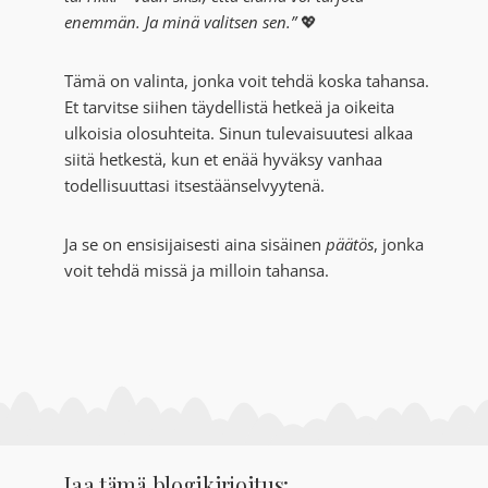
enemmän. Ja minä valitsen sen.”
💖
Tämä on valinta, jonka voit tehdä koska tahansa.
Et tarvitse siihen täydellistä hetkeä ja oikeita
ulkoisia olosuhteita. Sinun tulevaisuutesi alkaa
siitä hetkestä, kun et enää hyväksy vanhaa
todellisuuttasi itsestäänselvyytenä.
Ja se on ensisijaisesti aina sisäinen
päätös
, jonka
voit tehdä missä ja milloin tahansa.
Jaa tämä blogikirjoitus: