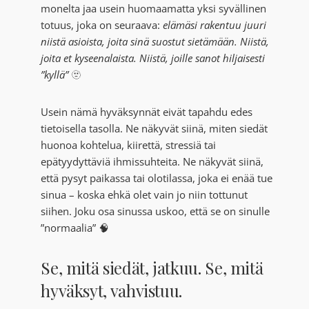
monelta jaa usein huomaamatta yksi syvällinen
totuus, joka on seuraava:
elämäsi rakentuu juuri
niistä asioista, joita sinä suostut sietämään. Niistä,
joita et kyseenalaista. Niistä, joille sanot hiljaisesti
”kyllä”
🫥
Usein nämä hyväksynnät eivät tapahdu edes
tietoisella tasolla. Ne näkyvät siinä, miten siedät
huonoa kohtelua, kiirettä, stressiä tai
epätyydyttäviä ihmissuhteita. Ne näkyvät siinä,
että pysyt paikassa tai olotilassa, joka ei enää tue
sinua – koska ehkä olet vain jo niin tottunut
siihen. Joku osa sinussa uskoo, että se on sinulle
”normaalia” 🧠
Se, mitä siedät, jatkuu. Se, mitä
hyväksyt, vahvistuu.