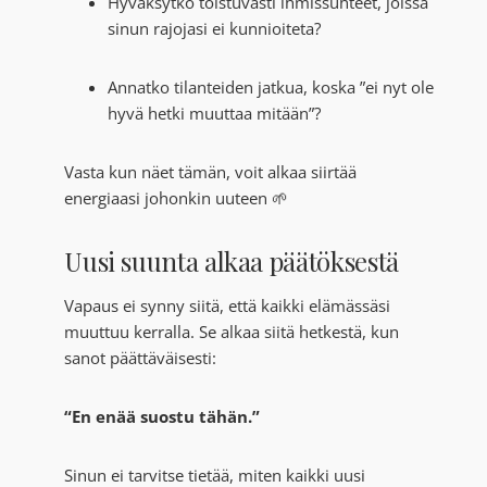
Hyväksytkö toistuvasti ihmissuhteet, joissa
sinun rajojasi ei kunnioiteta?
Annatko tilanteiden jatkua, koska ”ei nyt ole
hyvä hetki muuttaa mitään”?
Vasta kun näet tämän, voit alkaa siirtää
energiaasi johonkin uuteen 🌱
Uusi suunta alkaa päätöksestä
Vapaus ei synny siitä, että kaikki elämässäsi
muuttuu kerralla. Se alkaa siitä hetkestä, kun
sanot päättäväisesti:
“En enää suostu tähän.”
Sinun ei tarvitse tietää, miten kaikki uusi