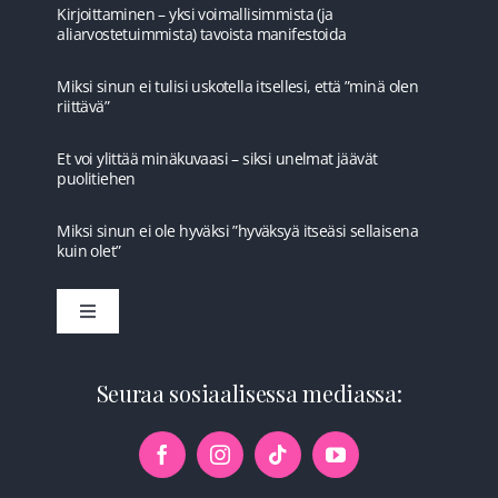
Kirjoittaminen – yksi voimallisimmista (ja
aliarvostetuimmista) tavoista manifestoida
Miksi sinun ei tulisi uskotella itsellesi, että ”minä olen
riittävä”
Et voi ylittää minäkuvaasi – siksi unelmat jäävät
puolitiehen
Miksi sinun ei ole hyväksi ”hyväksyä itseäsi sellaisena
kuin olet”
Toggle
Navigation
Etusivu
Seuraa sosiaalisessa mediassa:
Ilmaista