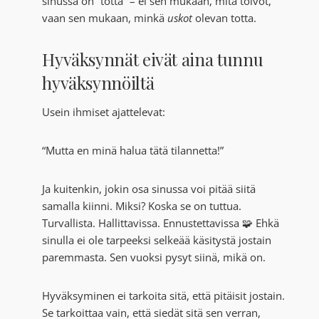
sinussa on “totta” – ei sen mukaan, mitä toivot,
vaan sen mukaan, minkä
uskot
olevan totta.
Hyväksynnät eivät aina tunnu
hyväksynnöiltä
Usein ihmiset ajattelevat:
“Mutta en minä halua tätä tilannetta!”
Ja kuitenkin, jokin osa sinussa voi pitää siitä
samalla kiinni. Miksi? Koska se on tuttua.
Turvallista. Hallittavissa. Ennustettavissa 🧩 Ehkä
sinulla ei ole tarpeeksi selkeää käsitystä jostain
paremmasta. Sen vuoksi pysyt siinä, mikä on.
Hyväksyminen ei tarkoita sitä, että pitäisit jostain.
Se tarkoittaa vain, että siedät sitä sen verran,