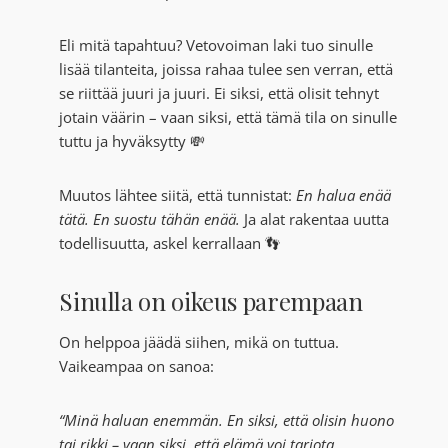
Eli mitä tapahtuu? Vetovoiman laki tuo sinulle
lisää tilanteita, joissa rahaa tulee sen verran, että
se riittää juuri ja juuri. Ei siksi, että olisit tehnyt
jotain väärin – vaan siksi, että tämä tila on sinulle
tuttu ja hyväksytty 💸
Muutos lähtee siitä, että tunnistat:
En halua enää
tätä. En suostu tähän enää.
Ja alat rakentaa uutta
todellisuutta, askel kerrallaan 👣
Sinulla on oikeus parempaan
On helppoa jäädä siihen, mikä on tuttua.
Vaikeampaa on sanoa:
“Minä haluan enemmän. En siksi, että olisin huono
tai rikki – vaan siksi, että elämä voi tarjota