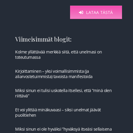
LATAA TÄSTÄ
Viimeisimmät blogit:
Kolme yllättävää merkkiä siitä, että unelmasi on
toteutumassa
Kirjoittaminen – yksi voimallisimmista (ja
aliarvostetuimmista) tavoista manifestoida
Miksi sinun ei tulisi uskotella itsellesi, että ”minä olen
riittävä”
Et voi ylittää minäkuvaasi – siksi unelmat jäävät
puolitiehen
Miksi sinun ei ole hyväksi ”hyväksyä itseäsi sellaisena