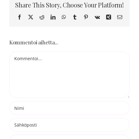
Share This Story, Choose Your Platform!
Blogi
Facebook
X
Reddit
LinkedIn
WhatsApp
Tumblr
Pinterest
Vk
Xing
Sähköpo
Kortit
Kommentoi aihetta...
Henna
Kommentti
Yhteys