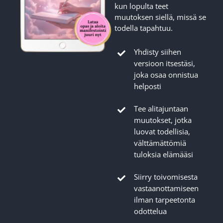
kun lopulta teet
muutoksen siellä, missä se
todella tapahtuu.
Yhdisty siihen
versioon itsestäsi,
joka osaa onnistua
helposti
Tee alitajuntaan
muutokset, jotka
luovat todellisia,
välttämättömiä
tuloksia elämääsi
Siirry toivomisesta
vastaanottamiseen
ilman tarpeetonta
odottelua