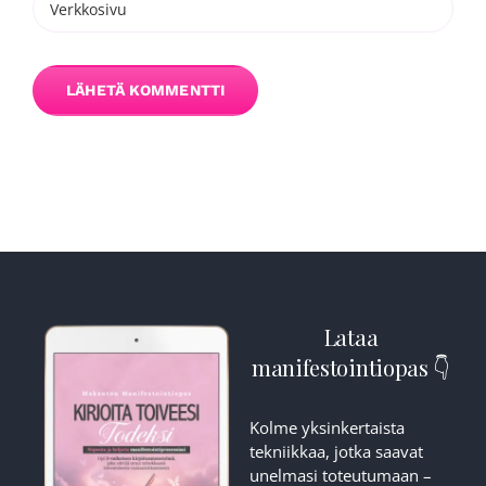
Lataa
manifestointiopas 👇
Kolme yksinkertaista
tekniikkaa, jotka saavat
unelmasi toteutumaan –