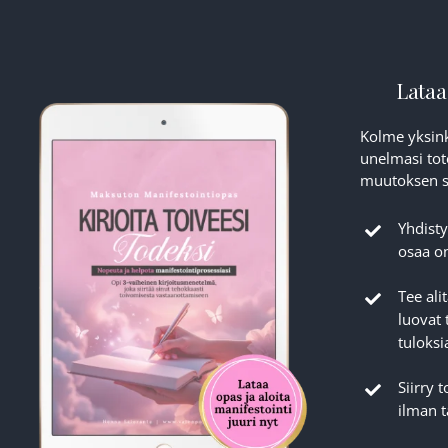
Lataa
Kolme yksink
unelmasi tot
muutoksen si
Yhdisty
osaa on
Tee ali
luovat 
tuloksi
Siirry 
ilman 