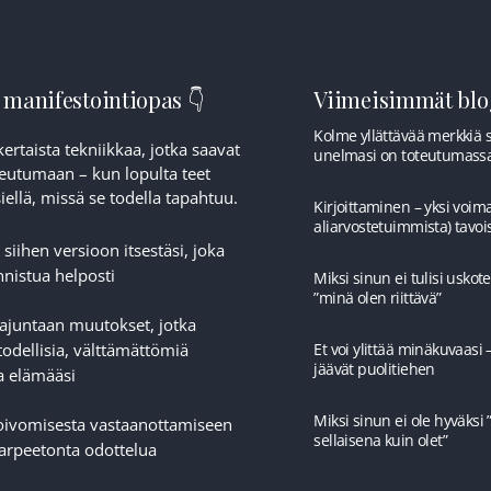
 manifestointiopas 👇
Viimeisimmät blog
Kolme yllättävää merkkiä si
ertaista tekniikkaa, jotka saavat
unelmasi on toteutumass
eutumaan – kun lopulta teet
ellä, missä se todella tapahtuu.
Kirjoittaminen – yksi voima
aliarvostetuimmista) tavoi
 siihen versioon itsestäsi, joka
nistua helposti
Miksi sinun ei tulisi uskotel
”minä olen riittävä”
tajuntaan muutokset, jotka
todellisia, välttämättömiä
Et voi ylittää minäkuvaasi 
jäävät puolitiehen
a elämääsi
Miksi sinun ei ole hyväksi 
toivomisesta vastaanottamiseen
sellaisena kuin olet”
tarpeetonta odottelua