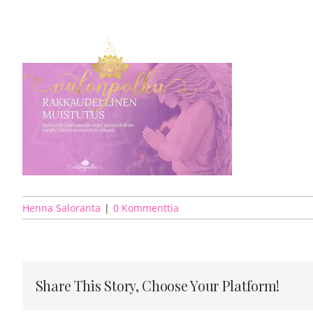
Skip
to
content
Henna Saloranta
|
0 Kommenttia
Share This Story, Choose Your Platform!