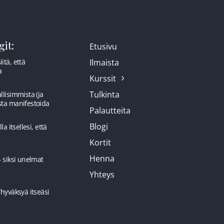
it:
Etusivu
itä, että
Ilmaista
a
Kurssit
Tulkinta
llisimmista (ja
sta manifestoida
Palautteita
Blogi
la itsellesi, että
Kortit
Henna
– siksi unelmat
Yhteys
”hyväksyä itseäsi