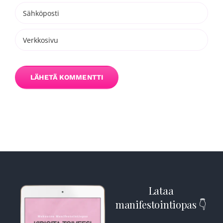
Lataa
manifestointiopas 👇