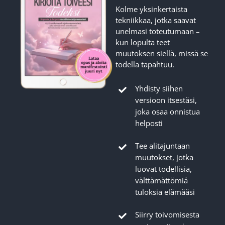
Kolme yksinkertaista
tekniikkaa, jotka saavat
unelmasi toteutumaan –
kun lopulta teet
muutoksen siellä, missä se
todella tapahtuu.
Yhdisty siihen
versioon itsestäsi,
joka osaa onnistua
helposti
Tee alitajuntaan
muutokset, jotka
luovat todellisia,
välttämättömiä
tuloksia elämääsi
Siirry toivomisesta