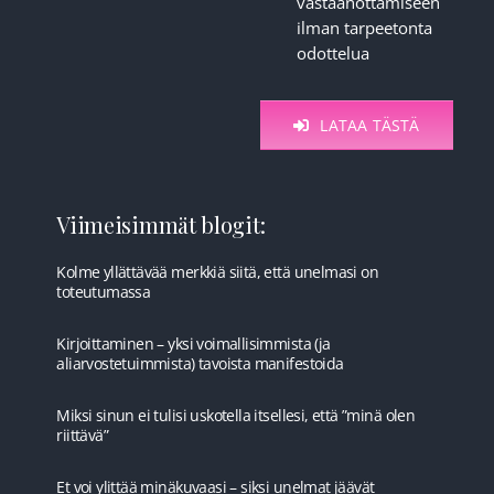
vastaanottamiseen
ilman tarpeetonta
odottelua
LATAA TÄSTÄ
Viimeisimmät blogit:
Kolme yllättävää merkkiä siitä, että unelmasi on
toteutumassa
Kirjoittaminen – yksi voimallisimmista (ja
aliarvostetuimmista) tavoista manifestoida
Miksi sinun ei tulisi uskotella itsellesi, että ”minä olen
riittävä”
Et voi ylittää minäkuvaasi – siksi unelmat jäävät