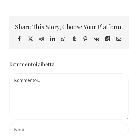
Blogi
Kortit
Share This Story, Choose Your Platform!
Facebook
X
Reddit
LinkedIn
WhatsApp
Tumblr
Pinterest
Vk
Xing
Sähköpo
Henna
Kommentoi aihetta...
Yhteys
Kommentti