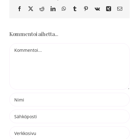
Blogi
Facebook
X
Reddit
LinkedIn
WhatsApp
Tumblr
Pinterest
Vk
Xing
Sähköpo
Kortit
Kommentoi aihetta...
Henna
Kommentti
Yhteys