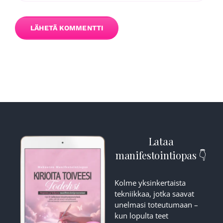
Lataa
manifestointiopas 👇
Kolme yksinkertaista
tekniikkaa, jotka saavat
unelmasi toteutumaan –
kun lopulta teet