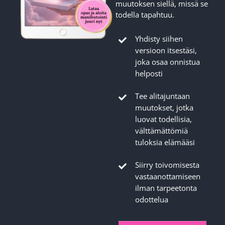
muutoksen siellä, missä se
todella tapahtuu.
Yhdisty siihen
versioon itsestäsi,
joka osaa onnistua
helposti
Tee alitajuntaan
muutokset, jotka
luovat todellisia,
välttämättömiä
tuloksia elämääsi
Siirry toivomisesta
vastaanottamiseen
ilman tarpeetonta
odottelua