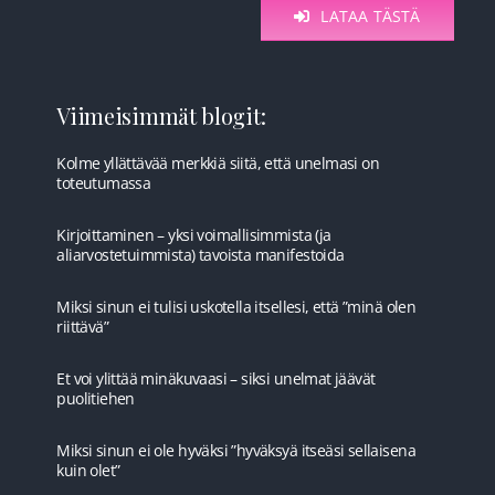
LATAA TÄSTÄ
Viimeisimmät blogit:
Kolme yllättävää merkkiä siitä, että unelmasi on
toteutumassa
Kirjoittaminen – yksi voimallisimmista (ja
aliarvostetuimmista) tavoista manifestoida
Miksi sinun ei tulisi uskotella itsellesi, että ”minä olen
riittävä”
Et voi ylittää minäkuvaasi – siksi unelmat jäävät
puolitiehen
Miksi sinun ei ole hyväksi ”hyväksyä itseäsi sellaisena
kuin olet”