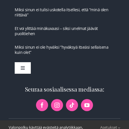
Miksi sinun ei tulisi uskotella itsellesi, että ”minä olen
riittävä”
Et voi ylittää minäkuvaasi – siksi unelmat jäävät
puolitiehen
Miksi sinun ei ole hyväksi ”hyväksyä itseäsi sellaisena
kuin olet”
Toggle
Navigation
Etusivu
Seuraa sosiaalisessa mediassa:
Ilmaista
Kurssit
Valonpolku käyttää evästeitä analytiikkaan,
Asetukset