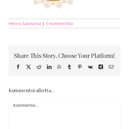
Blogi
Kortit
Henna Saloranta
|
0 Kommenttia
Henna
Share This Story, Choose Your Platform!
Yhteys
Facebook
X
Reddit
LinkedIn
WhatsApp
Tumblr
Pinterest
Vk
Xing
Sähköpo
Kommentoi aihetta...
Kommentti