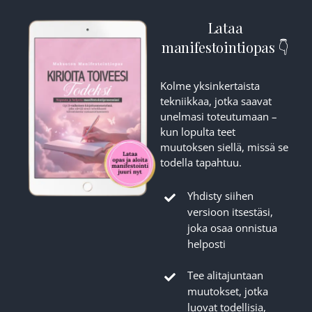
Lataa
manifestointiopas 👇
Kolme yksinkertaista
tekniikkaa, jotka saavat
unelmasi toteutumaan –
kun lopulta teet
muutoksen siellä, missä se
todella tapahtuu.
Yhdisty siihen
versioon itsestäsi,
joka osaa onnistua
helposti
Tee alitajuntaan
muutokset, jotka
luovat todellisia,