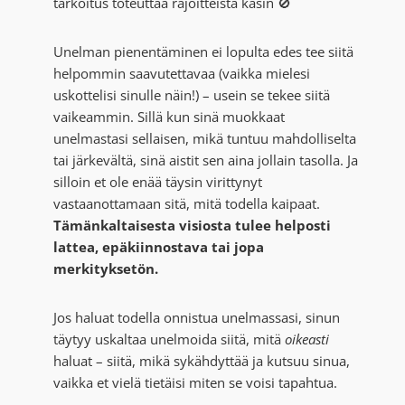
tarkoitus toteuttaa rajoitteista käsin 🚫
Unelman pienentäminen ei lopulta edes tee siitä
helpommin saavutettavaa (vaikka mielesi
uskottelisi sinulle näin!) – usein se tekee siitä
vaikeammin. Sillä kun sinä muokkaat
unelmastasi sellaisen, mikä tuntuu mahdolliselta
tai järkevältä, sinä aistit sen aina jollain tasolla. Ja
silloin et ole enää täysin virittynyt
vastaanottamaan sitä, mitä todella kaipaat.
Tämänkaltaisesta visiosta tulee helposti
lattea, epäkiinnostava tai jopa
merkityksetön.
Jos haluat todella onnistua unelmassasi, sinun
täytyy uskaltaa unelmoida siitä, mitä
oikeasti
haluat – siitä, mikä sykähdyttää ja kutsuu sinua,
vaikka et vielä tietäisi miten se voisi tapahtua.