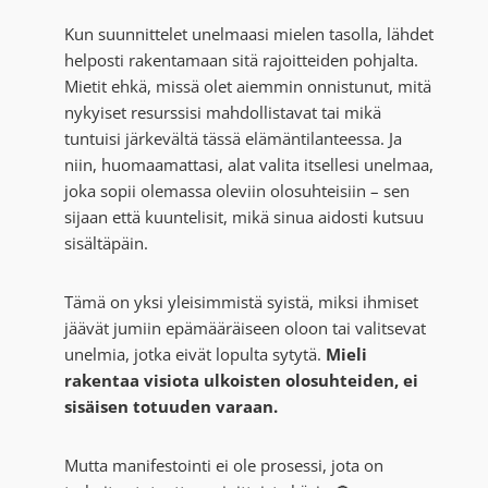
Kun suunnittelet unelmaasi mielen tasolla, lähdet
helposti rakentamaan sitä rajoitteiden pohjalta.
Mietit ehkä, missä olet aiemmin onnistunut, mitä
nykyiset resurssisi mahdollistavat tai mikä
tuntuisi järkevältä tässä elämäntilanteessa. Ja
niin, huomaamattasi, alat valita itsellesi unelmaa,
joka sopii olemassa oleviin olosuhteisiin – sen
sijaan että kuuntelisit, mikä sinua aidosti kutsuu
sisältäpäin.
Tämä on yksi yleisimmistä syistä, miksi ihmiset
jäävät jumiin epämääräiseen oloon tai valitsevat
unelmia, jotka eivät lopulta sytytä.
Mieli
rakentaa visiota ulkoisten olosuhteiden, ei
sisäisen totuuden varaan.
Mutta manifestointi ei ole prosessi, jota on