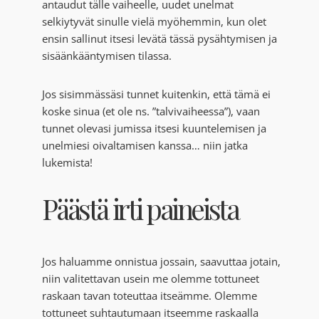
antaudut tälle vaiheelle, uudet unelmat
selkiytyvät sinulle vielä myöhemmin, kun olet
ensin sallinut itsesi levätä tässä pysähtymisen ja
sisäänkääntymisen tilassa.
Jos sisimmässäsi tunnet kuitenkin, että tämä ei
koske sinua (et ole ns. ”talvivaiheessa”), vaan
tunnet olevasi jumissa itsesi kuuntelemisen ja
unelmiesi oivaltamisen kanssa… niin jatka
lukemista!
Päästä irti paineista
Jos haluamme onnistua jossain, saavuttaa jotain,
niin valitettavan usein me olemme tottuneet
raskaan tavan toteuttaa itseämme. Olemme
tottuneet suhtautumaan itseemme raskaalla