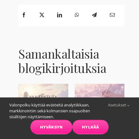
Samankaltaisia
blogikirjoituksia
Valonpolku käyttää evästeitä analytiikkaan,
Asetukset
markkinointiin sekä kolmansien osapuolten
sisältöjen näyttämiseen.
HYVÄKSYN
HYLKÄÄ