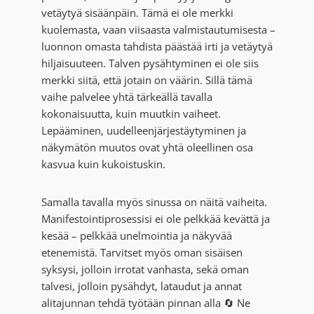
vetäytyä sisäänpäin. Tämä ei ole merkki
kuolemasta, vaan viisaasta valmistautumisesta –
luonnon omasta tahdista päästää irti ja vetäytyä
hiljaisuuteen. Talven pysähtyminen ei ole siis
merkki siitä, että jotain on väärin. Sillä tämä
vaihe palvelee yhtä tärkeällä tavalla
kokonaisuutta, kuin muutkin vaiheet.
Lepääminen, uudelleenjärjestäytyminen ja
näkymätön muutos ovat yhtä oleellinen osa
kasvua kuin kukoistuskin.
Samalla tavalla myös sinussa on näitä vaiheita.
Manifestointiprosessisi ei ole pelkkää kevättä ja
kesää – pelkkää unelmointia ja näkyvää
etenemistä. Tarvitset myös oman sisäisen
syksysi, jolloin irrotat vanhasta, sekä oman
talvesi, jolloin pysähdyt, lataudut ja annat
alitajunnan tehdä työtään pinnan alla 🔄 Ne