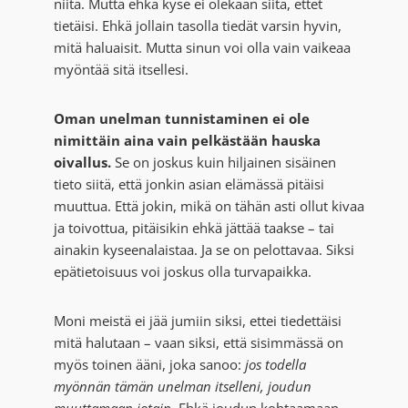
niitä. Mutta ehkä kyse ei olekaan siitä, ettet
tietäisi. Ehkä jollain tasolla tiedät varsin hyvin,
mitä haluaisit. Mutta sinun voi olla vain vaikeaa
myöntää sitä itsellesi.
Oman unelman tunnistaminen ei ole
nimittäin aina vain pelkästään hauska
oivallus.
Se on joskus kuin hiljainen sisäinen
tieto siitä, että jonkin asian elämässä pitäisi
muuttua. Että jokin, mikä on tähän asti ollut kivaa
ja toivottua, pitäisikin ehkä jättää taakse – tai
ainakin kyseenalaistaa. Ja se on pelottavaa. Siksi
epätietoisuus voi joskus olla turvapaikka.
Moni meistä ei jää jumiin siksi, ettei tiedettäisi
mitä halutaan – vaan siksi, että sisimmässä on
myös toinen ääni, joka sanoo:
jos todella
myönnän tämän unelman itselleni, joudun