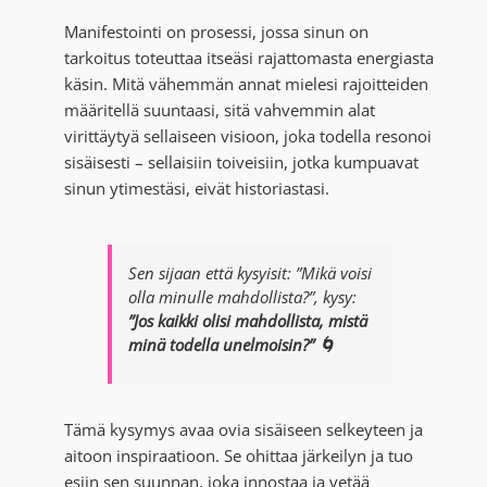
Manifestointi on prosessi, jossa sinun on
tarkoitus toteuttaa itseäsi rajattomasta energiasta
käsin. Mitä vähemmän annat mielesi rajoitteiden
määritellä suuntaasi, sitä vahvemmin alat
virittäytyä sellaiseen visioon, joka todella resonoi
sisäisesti – sellaisiin toiveisiin, jotka kumpuavat
sinun ytimestäsi, eivät historiastasi.
Sen sijaan että kysyisit:
”Mikä voisi
olla minulle mahdollista?”
, kysy:
”Jos kaikki olisi mahdollista, mistä
minä todella unelmoisin?” 🌀
Tämä kysymys avaa ovia sisäiseen selkeyteen ja
aitoon inspiraatioon. Se ohittaa järkeilyn ja tuo
esiin sen suunnan, joka innostaa ja vetää