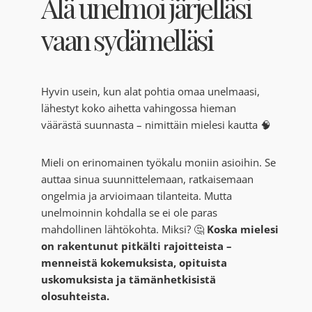
Älä unelmoi järjelläsi
vaan sydämelläsi
Hyvin usein, kun alat pohtia omaa unelmaasi,
lähestyt koko aihetta vahingossa hieman
väärästä suunnasta – nimittäin mielesi kautta 🧠
Mieli on erinomainen työkalu moniin asioihin. Se
auttaa sinua suunnittelemaan, ratkaisemaan
ongelmia ja arvioimaan tilanteita. Mutta
unelmoinnin kohdalla se ei ole paras
mahdollinen lähtökohta. Miksi? 🤔
Koska mielesi
on rakentunut pitkälti rajoitteista –
menneistä kokemuksista, opituista
uskomuksista ja tämänhetkisistä
olosuhteista.