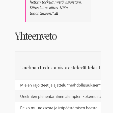
hetken tärkeimmistä visioistani.
Kiitos kiitos kiitos. Näin
tapahtukoon.” 🙏
Yhteenveto
Unelman tiedostamista estelevät tekijät
Mielen rajoitteet ja ajattelu ”mahdollisuuksien” kautta
Unelmien pienentäminen aiempien kokemusten tai n
Pelko muutoksesta ja irtipäästämisen haaste