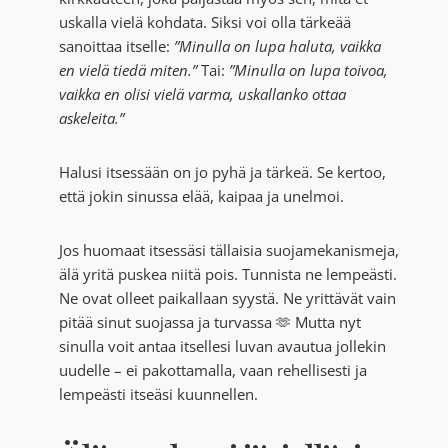
uskalla vielä kohdata. Siksi voi olla tärkeää
sanoittaa itselle:
”Minulla on lupa haluta, vaikka
en vielä tiedä miten.”
Tai:
”Minulla on lupa toivoa,
vaikka en olisi vielä varma, uskallanko ottaa
askeleita.”
Halusi itsessään on jo pyhä ja tärkeä. Se kertoo,
että jokin sinussa elää, kaipaa ja unelmoi.
Jos huomaat itsessäsi tällaisia suojamekanismeja,
älä yritä puskea niitä pois. Tunnista ne lempeästi.
Ne ovat olleet paikallaan syystä. Ne yrittävät vain
pitää sinut suojassa ja turvassa 🫶 Mutta nyt
sinulla voit antaa itsellesi luvan avautua jollekin
uudelle – ei pakottamalla, vaan rehellisesti ja
lempeästi itseäsi kuunnellen.