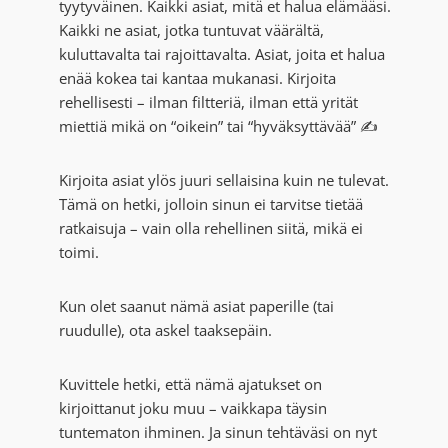
tyytyväinen. Kaikki asiat, mitä et halua elämääsi.
Kaikki ne asiat, jotka tuntuvat väärältä,
kuluttavalta tai rajoittavalta. Asiat, joita et halua
enää kokea tai kantaa mukanasi. Kirjoita
rehellisesti – ilman filtteriä, ilman että yrität
miettiä mikä on “oikein” tai “hyväksyttävää” ✍️
Kirjoita asiat ylös juuri sellaisina kuin ne tulevat.
Tämä on hetki, jolloin sinun ei tarvitse tietää
ratkaisuja – vain olla rehellinen siitä, mikä ei
toimi.
Kun olet saanut nämä asiat paperille (tai
ruudulle), ota askel taaksepäin.
Kuvittele hetki, että nämä ajatukset on
kirjoittanut joku muu – vaikkapa täysin
tuntematon ihminen. Ja sinun tehtäväsi on nyt