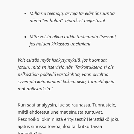
Millaisia teemoja, arvoja tai elämänsuuntia
nämä ”en halua” -ajatukset heijastavat
Mitä voisin alkaa tutkia tarkemmin itsessäni,
jos haluan kirkastaa unelmiani
Voit esittää myös lisäkysymyksiä, jos huomaat
jotain, mitä en itse vielä näe. Tarkoituksena ei ole
pelkästään päätellä vastakohtia, vaan oivaltaa
syvempiä kaipaamiani kokemuksia, tunnetiloja ja
mahdollisuuksia.”
Kun saat analyysin, lue se rauhassa. Tunnustele,
miltä ehdotetut unelmat sinusta tuntuvat.
Resonoiko jokin niistä erityisesti? Herättääkö joku
ajatus sinussa toivoa, iloa tai kutkuttavaa
tunnetta? ✨