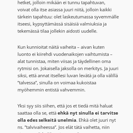
hetket, jolloin mikään ei tunnu tapahtuvan,
voivat olla itse asiassa juuri niitä, jolloin kaikki
tärkein tapahtuu: olet laskeutumassa syvemmälle
itseesi, kypsyttämässä sisäisiä valmiuksia ja
tekemässä tilaa jollekin aidosti uudelle.
Kun kunnioitat näitä vaiheita – aivan kuten
luonto ei kiirehdi vuodenaikojen vaihtumista –
alat tunnistaa, miten viisas ja täydellinen oma
rytmisi on. Jokaisella jaksolla on merkitys. Ja juuri
siksi, että annat itsellesi luvan levätä ja olla välillä
”talvessa”, sinulla on voimaa kukoistaa
myöhemmin entistä vahvemmin.
Yksi syy siis siihen, että jos et tiedä mitä haluat
saattaa olla se, että
ehkä nyt sinulla ei tarvitse
olla edes selkeitä unelmia
. Ehkä olet juuri nyt
ns. ”talvivaiheessa”. Jos elät tätä vaihetta, niin