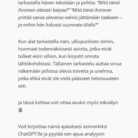
tarkastella hänen tekstiään ja pohtia:
“Mitä tämä
ihminen oikeasti kaipaa?”
“Mitä tämä ihminen
yrittää sanoa olevansa valmis jättämään taakseen –
ja mihin hän haluaisi suunnata tilalle?”
Kun alat tarkastella näin, ulkopuolisen silmin,
huomaat todennäköisesti asioita, jotka eivät
tulleet esiin silloin, kun kirjoitit omista
lähtökohdistasi. Tällainen tarkastelu auttaa sinua
näkemään piilossa olevia toiveita ja unelmia,
jotka ehkä eivät ole vielä päässeet tietoisuuteen
asti.
Ja tässä kohtaa voit ottaa avuksi myös tekoälyn
🤖
Voit kirjoittaa nämä ajatuksesi esimerkiksi
ChatGPT:lle ja pyytää sen apua analyysin