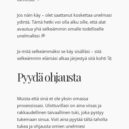
Jos näin käy – olet saattanut koskettaa unelmasi
ydintä. Tämä hetki voi olla alku sille, että alat
avautua yhä selkeämmin omalle todelliselle
unelmallesi 💭
Ja mitä selkeämmäksi se käy sisälläsi – sitä
selkeämmin elämäsi alkaa järjestyä sitä kohti 🚀
Pyydä ohjausta
Muista että sinä et ole yksin omassa
prosessissasi. Ulottuvillasi on aina viisas ja
rakkaudellinen taivaallinen tuki, joka pystyy
tukemaan sinua. Voit aina pyytää tältä taholta
tukea ja ohjausta omien unelmiesi