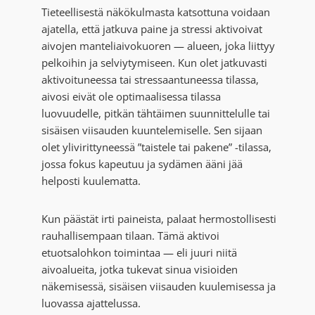
Tieteellisestä näkökulmasta katsottuna voidaan
ajatella, että jatkuva paine ja stressi aktivoivat
aivojen manteliaivokuoren — alueen, joka liittyy
pelkoihin ja selviytymiseen. Kun olet jatkuvasti
aktivoituneessa tai stressaantuneessa tilassa,
aivosi eivät ole optimaalisessa tilassa
luovuudelle, pitkän tähtäimen suunnittelulle tai
sisäisen viisauden kuuntelemiselle. Sen sijaan
olet ylivirittyneessä ”taistele tai pakene” -tilassa,
jossa fokus kapeutuu ja sydämen ääni jää
helposti kuulematta.
Kun päästät irti paineista, palaat hermostollisesti
rauhallisempaan tilaan. Tämä aktivoi
etuotsalohkon toimintaa — eli juuri niitä
aivoalueita, jotka tukevat sinua visioiden
näkemisessä, sisäisen viisauden kuulemisessa ja
luovassa ajattelussa.