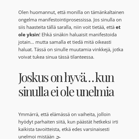
Olen huomannut, että monilla on tämänkaltainen
ongelma manifestointiprosessissa. Jos sinulla on
siis haasteita tällä saralla, niin voit tietää, että
et
ole yksin
! Ehkä sinäkin haluaisit manifestoida
jotain… mutta samalla et tiedä mitä oikeasti
haluat. Tässä on sinulle muutamia vinkkejä, jotka
voivat tukea sinua tässä tilanteessa.
Joskus on hyvä… kun
sinulla ei ole unelmia
Ymmärrä, että elämässä on vaiheita, jolloin
hyödyt parhaiten siitä, kun päästät hetkeksi irti
kaikista tavoitteista, etkä edes varsinaisesti
unelmoi mistään 🌫️