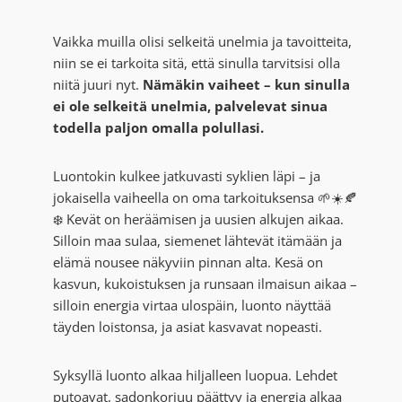
Vaikka muilla olisi selkeitä unelmia ja tavoitteita,
niin se ei tarkoita sitä, että sinulla tarvitsisi olla
niitä juuri nyt.
Nämäkin vaiheet – kun sinulla
ei ole selkeitä unelmia, palvelevat sinua
todella paljon omalla polullasi.
Luontokin kulkee jatkuvasti syklien läpi – ja
jokaisella vaiheella on oma tarkoituksensa 🌱☀️🍂
❄️ Kevät on heräämisen ja uusien alkujen aikaa.
Silloin maa sulaa, siemenet lähtevät itämään ja
elämä nousee näkyviin pinnan alta. Kesä on
kasvun, kukoistuksen ja runsaan ilmaisun aikaa –
silloin energia virtaa ulospäin, luonto näyttää
täyden loistonsa, ja asiat kasvavat nopeasti.
Syksyllä luonto alkaa hiljalleen luopua. Lehdet
putoavat, sadonkorjuu päättyy ja energia alkaa