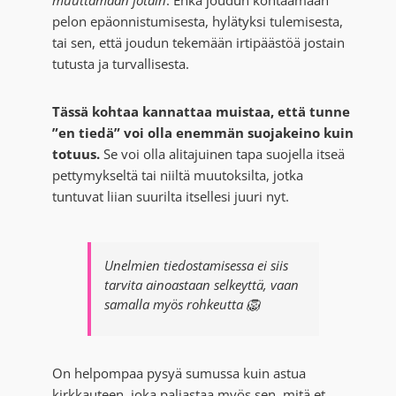
muuttamaan jotain
. Ehkä joudun kohtaamaan
pelon epäonnistumisesta, hylätyksi tulemisesta,
tai sen, että joudun tekemään irtipäästöä jostain
tutusta ja turvallisesta.
Tässä kohtaa kannattaa muistaa, että tunne
”en tiedä” voi olla enemmän suojakeino kuin
totuus.
Se voi olla alitajuinen tapa suojella itseä
pettymykseltä tai niiltä muutoksilta, jotka
tuntuvat liian suurilta itsellesi juuri nyt.
Unelmien tiedostamisessa ei siis
tarvita ainoastaan selkeyttä, vaan
samalla myös rohkeutta 🦁
On helpompaa pysyä sumussa kuin astua
kirkkauteen, joka paljastaa myös sen, mitä et