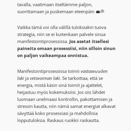
tavalla, vaatimaan itseltämme paljon,
suorittamaan ja puskemaan eteenpäin 💼💭
Vaikka tämä voi olla välillä tuloksiakin tuova
strategia, niin se ei kuitenkaan palvele sinua
manifestointiprosessissa.
Jos asetat itsellesi
paineita omaan prosessiisi, niin silloin sinun
on paljon vaikeampaa onnistua.
Manifestointiprosessissa toimii
vastaavuuden
laki
ja
vetovoiman laki
. Se tarkoittaa, että se
energia, mistä käsin sinä toimit ja ajattelet,
heijastuu myös kokemuksiisi. Jos siis lähdet
luomaan unelmaasi kontrollin, pakottamisen ja
stressin kautta, niin nämä samat energiat alkavat
sävyttää koko prosessiasi ja mahdollisia
lopputuloksia. Raskaus ruokkii raskautta.