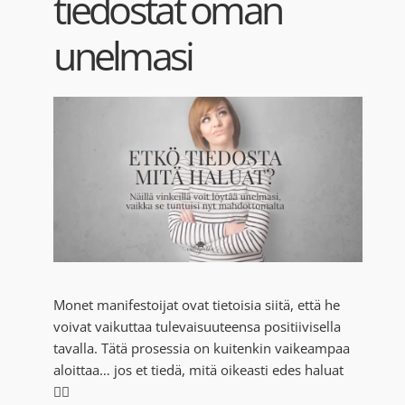
tiedostat oman
Blogi
unelmasi
Kortit
Henna
Yhteys
Monet manifestoijat ovat tietoisia siitä, että he
voivat vaikuttaa tulevaisuuteensa positiivisella
tavalla. Tätä prosessia on kuitenkin vaikeampaa
aloittaa… jos et tiedä, mitä oikeasti edes haluat
🤷‍♀️