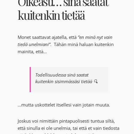
Oikeasti… sinä saatat
kuitenkin tietää
Monet saattavat ajatella, että
”en minä nyt vain
tiedä unelmiani”
.
Tähän minä haluan kuitenkin
mainita, että…
Todellisuudessa sinä saatat
kuitenkin sisimmässäsi
tietää
🔍
…mutta uskottelet itsellesi vain jotain muuta.
Joskus voi nimittäin pintapuolisesti tuntua siltä,
että sinulla ei ole unelmia, tai että et vain tiedosta