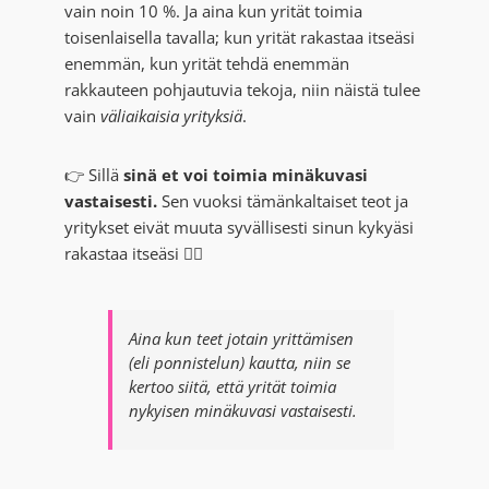
vain noin 10 %. Ja aina kun yrität toimia
toisenlaisella tavalla; kun yrität rakastaa itseäsi
enemmän, kun yrität tehdä enemmän
rakkauteen pohjautuvia tekoja, niin näistä tulee
vain
väliaikaisia
yrityksiä
.
👉 Sillä
sinä et voi toimia minäkuvasi
vastaisesti.
Sen vuoksi tämänkaltaiset teot ja
yritykset eivät muuta syvällisesti sinun kykyäsi
rakastaa itseäsi 💁‍♀️
Aina kun teet jotain yrittämisen
(eli ponnistelun) kautta, niin se
kertoo siitä, että yrität toimia
nykyisen minäkuvasi vastaisesti.