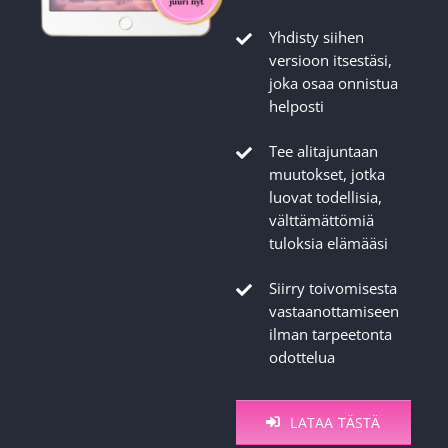
Yhdisty siihen
versioon itsestäsi,
joka osaa onnistua
helposti
Tee alitajuntaan
muutokset, jotka
luovat todellisia,
välttämättömiä
tuloksia elämääsi
Siirry toivomisesta
vastaanottamiseen
ilman tarpeetonta
odottelua
LATAA TÄSTÄ