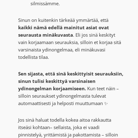
silmissämme.
Sinun on kuitenkin tärkeää ymmärtää, että
kaikki nämä edellä mainitut asiat ovat
seurausta minäkuvasta
. Eli jos sinä keskityt
vain korjaamaan seurauksia, silloin et korjaa sitä
varsinaista ydinongelmaa, eli minäkuvasi
todellista tilaa.
Sen sijasta, että sinä keskittyisit seurauksiin,
sinun tulisi keskittyä varsinaisen
ydinongelman korjaamiseen.
Kun teet näin –
silloin seuraukset ydinongelmasta tulevat
automaattisesti ja helposti muuttumaan ✨
Jos sinä haluat todella kokea aitoa rakkautta
itseäsi kohtaan– sellaista, joka ei vaadi
pinnistelyä, yrittämistä ja pakottamista – silloin