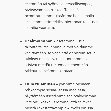
enemmän tai syömällä terveellisempää,
ravitsevampaa ruokaa. Tai ehkä
hemmottelemme itseämme hankkimalla
itsellemme esimerkiksi hieronnan tai uusia,
kauniita vaatteita.
Unelmoiminen
– asetamme uusia
tavoitteita itsellemme ja motivoidumme
kehittymään, toivoen että onnistumiset ja
tulokset nostaisivat itsetuntoamme ja
saisivat meidät tuntemaan enemmän
rakkautta itseämme kohtaan.
Esille tuleminen
– pyrimme olemaan
rohkeampia sosiaalisessa mediassa,
näyttämään itsestämme sen ”vahvemman
version”, koska uskomme, että se tekee
meistä rakastettavampia – myös omissa