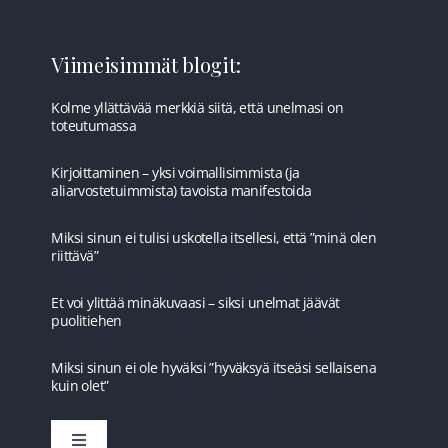
Viimeisimmät blogit:
Kolme yllättävää merkkiä siitä, että unelmasi on
toteutumassa
Kirjoittaminen – yksi voimallisimmista (ja
aliarvostetuimmista) tavoista manifestoida
Miksi sinun ei tulisi uskotella itsellesi, että ”minä olen
riittävä”
Et voi ylittää minäkuvaasi – siksi unelmat jäävät
puolitiehen
Miksi sinun ei ole hyväksi ”hyväksyä itseäsi sellaisena
kuin olet”