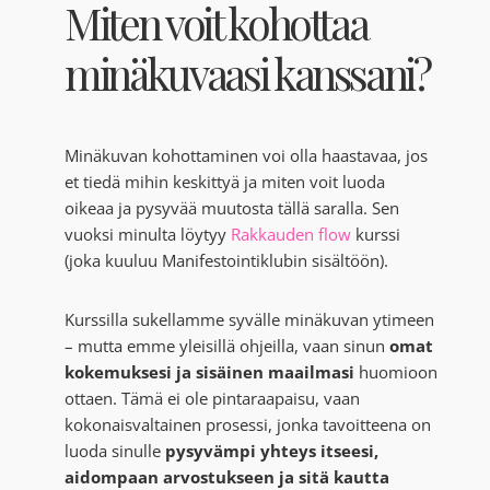
Miten voit kohottaa
minäkuvaasi kanssani?
Minäkuvan kohottaminen voi olla haastavaa, jos
et tiedä mihin keskittyä ja miten voit luoda
oikeaa ja pysyvää muutosta tällä saralla. Sen
vuoksi minulta löytyy
Rakkauden flow
kurssi
(joka kuuluu Manifestointiklubin sisältöön).
Kurssilla sukellamme syvälle minäkuvan ytimeen
– mutta emme yleisillä ohjeilla, vaan sinun
omat
kokemuksesi ja sisäinen maailmasi
huomioon
ottaen. Tämä ei ole pintaraapaisu, vaan
kokonaisvaltainen prosessi, jonka tavoitteena on
luoda sinulle
pysyvämpi yhteys itseesi,
aidompaan arvostukseen ja sitä kautta