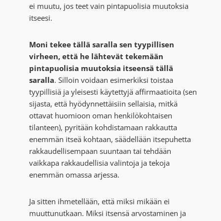
ei muutu, jos teet vain pintapuolisia muutoksia
itseesi.
Moni tekee tällä saralla sen tyypillisen
virheen, että he lähtevät tekemään
pintapuolisia muutoksia itseensä tällä
saralla
. Silloin voidaan esimerkiksi toistaa
tyypillisiä ja yleisesti käytettyjä affirmaatioita (sen
sijasta, että hyödynnettäisiin sellaisia, mitkä
ottavat huomioon oman henkilökohtaisen
tilanteen), pyritään kohdistamaan rakkautta
enemmän itseä kohtaan, säädellään itsepuhetta
rakkaudellisempaan suuntaan tai tehdään
vaikkapa rakkaudellisia valintoja ja tekoja
enemmän omassa arjessa.
Ja sitten ihmetellään, että miksi mikään ei
muuttunutkaan. Miksi itsensä arvostaminen ja