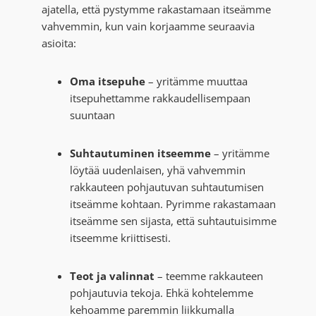
ajatella, että pystymme rakastamaan itseämme
vahvemmin, kun vain korjaamme seuraavia
asioita:
Oma itsepuhe
– yritämme muuttaa
itsepuhettamme rakkaudellisempaan
suuntaan
Suhtautuminen itseemme
– yritämme
löytää uudenlaisen, yhä vahvemmin
rakkauteen pohjautuvan suhtautumisen
itseämme kohtaan. Pyrimme rakastamaan
itseämme sen sijasta, että suhtautuisimme
itseemme kriittisesti.
Teot ja valinnat
– teemme rakkauteen
pohjautuvia tekoja. Ehkä kohtelemme
kehoamme paremmin liikkumalla