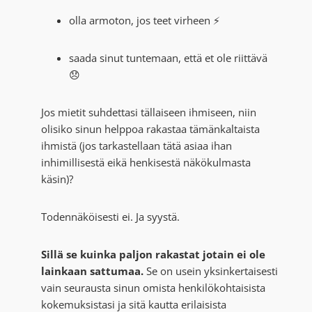
olla armoton, jos teet virheen ⚡
saada sinut tuntemaan, että et ole riittävä
😞
Jos mietit suhdettasi tällaiseen ihmiseen, niin
olisiko sinun helppoa rakastaa tämänkaltaista
ihmistä (jos tarkastellaan tätä asiaa ihan
inhimillisestä eikä henkisestä näkökulmasta
käsin)?
Todennäköisesti ei. Ja syystä.
Sillä se kuinka paljon rakastat jotain ei ole
lainkaan sattumaa.
Se on usein yksinkertaisesti
vain seurausta sinun omista henkilökohtaisista
kokemuksistasi ja sitä kautta erilaisista