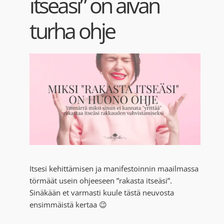
itseäsi” on aivan
Blogi
turha ohje
Kortit
Henna
Yhteys
Itsesi kehittämisen ja manifestoinnin maailmassa
törmäät usein ohjeeseen ”rakasta itseäsi”.
Sinäkään et varmasti kuule tästä neuvosta
ensimmäistä kertaa 😉