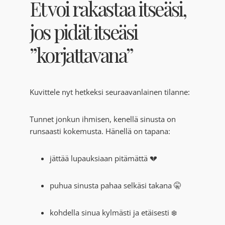
Et voi rakastaa itseäsi,
jos pidät itseäsi
”korjattavana”
Kuvittele nyt hetkeksi seuraavanlainen tilanne:
Tunnet jonkun ihmisen, kenellä sinusta on
runsaasti kokemusta. Hänellä on tapana:
jättää lupauksiaan pitämättä 💔
puhua sinusta pahaa selkäsi takana 🤫
kohdella sinua kylmästi ja etäisesti ❄️