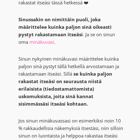
rakastat itseäsi tässä hetkessä ❤️
Sinussakin on nimittäin puoli, joka
määrittelee kuinka paljon sinä oikeasti
pystyt rakastamaan itseäsi
. Ja se on sinun
oma
minäkuvasi
.
Sinun nykyinen minäkuvasi määrittelee kuinka
paljon sinä pystyt tällä hetkellä arvostamaan ja
rakastamaan itseäsi. Sillä
se kuinka paljon
rakastat itseäsi on seurausta niistä
erilaisista (tiedostamattomista)
uskomuksista, joita sinä kannat
sisimmässäsi itseäsi kohtaan.
Jos sinun minäkuvassasi on esimerkiksi noin 10
% rakkaudellisia näkemyksiä itsestäsi, niin silloin
sinun on luontaista ja helppoa rakastaa itseäsi