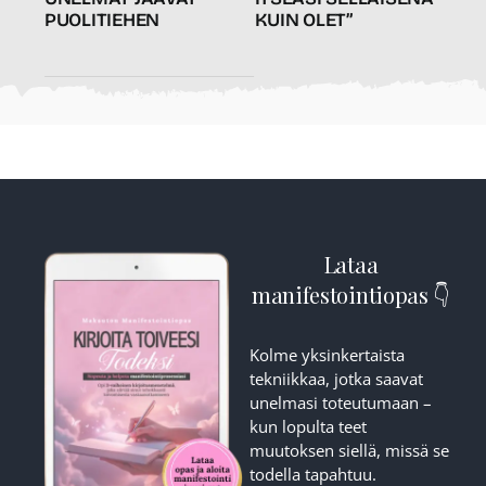
PUOLITIEHEN
KUIN OLET”
Lataa
manifestointiopas 👇
Kolme yksinkertaista
tekniikkaa, jotka saavat
unelmasi toteutumaan –
kun lopulta teet
muutoksen siellä, missä se
todella tapahtuu.