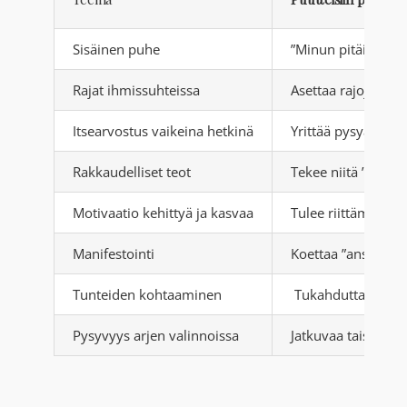
Sisäinen puhe
”Minun pitäisi puh
Rajat ihmissuhteissa
Asettaa rajoja syyl
Itsearvostus vaikeina hetkinä
Yrittää pysyä posit
Rakkaudelliset teot
Tekee niitä ”koska 
Motivaatio kehittyä ja kasvaa
Tulee riittämättö
Manifestointi
Koettaa ”ansaita” 
Tunteiden kohtaaminen
Tukahduttaa tai syy
Pysyvyys arjen valinnoissa
Jatkuvaa taistelua 