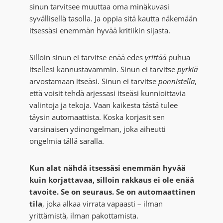
sinun tarvitsee muuttaa oma minäkuvasi
syvällisellä tasolla. Ja oppia sitä kautta näkemään
itsessäsi enemmän hyvää kritiikin sijasta.
Silloin sinun ei tarvitse enää edes
yrittää
puhua
itsellesi kannustavammin. Sinun ei tarvitse
pyrkiä
arvostamaan itseäsi. Sinun ei tarvitse
ponnistella
,
että voisit tehdä arjessasi itseäsi kunnioittavia
valintoja ja tekoja. Vaan kaikesta tästä tulee
täysin automaattista. Koska korjasit sen
varsinaisen ydinongelman, joka aiheutti
ongelmia tällä saralla.
Kun alat nähdä itsessäsi enemmän hyvää
kuin korjattavaa, silloin rakkaus ei ole enää
tavoite. Se on seuraus. Se on automaattinen
tila
, joka alkaa virrata vapaasti – ilman
yrittämistä, ilman pakottamista.