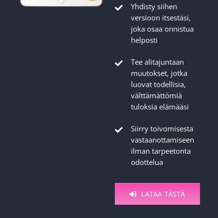
Yhdisty siihen
versioon itsestäsi,
joka osaa onnistua
helposti
Tee alitajuntaan
muutokset, jotka
luovat todellisia,
välttämättömiä
tuloksia elämääsi
Siirry toivomisesta
vastaanottamiseen
ilman tarpeetonta
odottelua
LATAA TÄSTÄ