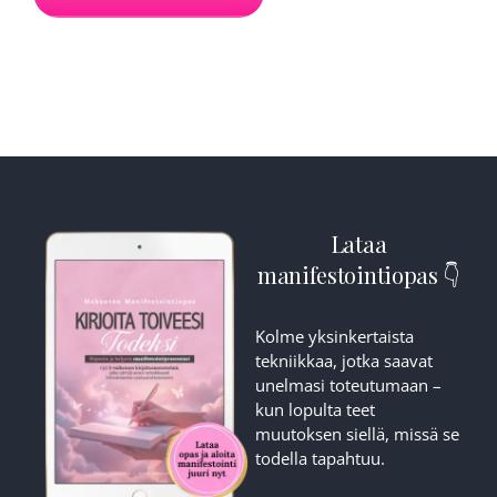
Lataa
manifestointiopas 👇
Kolme yksinkertaista
tekniikkaa, jotka saavat
unelmasi toteutumaan –
kun lopulta teet
muutoksen siellä, missä se
todella tapahtuu.