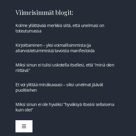
Viimeisimmät blogit:
Kolme yllättävää merkkiä siitä, että unelmasi on
toteutumassa
Kirjoittaminen – yksi voimallisimmista (ja
aliarvostetuimmista) tavoista manifestoida
Miksi sinun ei tulisi uskotella itsellesi, että ”minä olen
riittävä”
Et voi ylittää minäkuvaasi – siksi unelmat jäävät
puolitiehen
Miksi sinun ei ole hyväksi ”hyväksyä itseäsi sellaisena
kuin olet”
Toggle