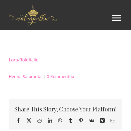
Skip
to
content
Tog
Nav
Etusivu
Ilmaista
Lora-BoldItalic
Henna Saloranta
|
0 Kommenttia
Kurssit
Tulkinta
Share This Story, Choose Your Platform!
Palautteita
Facebook
X
Reddit
LinkedIn
WhatsApp
Tumblr
Pinterest
Vk
Xing
Sähköpo