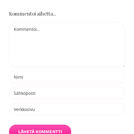
Blogi
Kommentoi aihetta...
Kortit
Kommentti
Henna
Yhteys