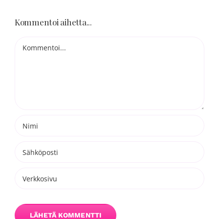
Blogi
Kommentoi aihetta...
Kortit
Kommentti
Henna
Yhteys