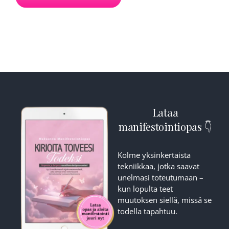
Lataa
manifestointiopas 👇
Kolme yksinkertaista
tekniikkaa, jotka saavat
unelmasi toteutumaan –
kun lopulta teet
muutoksen siellä, missä se
todella tapahtuu.