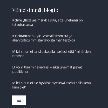
Viimeisimmät blogit:
Kolme yllättävää merkkiä siitä, että unelmasi on
toteutumassa
Kirjoittaminen – yksi voimallisimmista (ja
aliarvostetuimmista) tavoista manifestoida
Miksi sinun ei tulisi uskotella itsellesi, että ”minä olen
riittävä”
Et voi ylittää minäkuvaasi – siksi unelmat jäävät
puolitiehen
Miksi sinun ei ole hyväksi ”hyväksyä itseäsi sellaisena
kuin olet”
Toggle