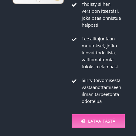
Yhdisty siihen
versioon itsestäsi,
joka osaa onnistua
helposti
Tee alitajuntaan
muutokset, jotka
luovat todellisia,
välttämättömiä
tuloksia elämääsi
Siirry toivomisesta
vastaanottamiseen
ilman tarpeetonta
odottelua
LATAA TÄSTÄ