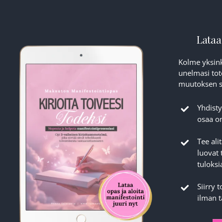
Lataa
Kolme yksink
unelmasi tot
muutoksen si
Yhdisty
osaa on
Tee ali
luovat 
tuloksi
Siirry 
ilman 