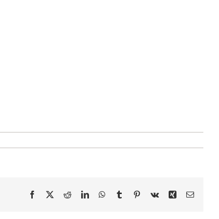
PALAUTTEITA
BLOGI
KORTIT
HENNA
YHTEYS
Facebook
X
Reddit
LinkedIn
WhatsApp
Tumblr
Pinterest
Vk
Xing
Sähköpo