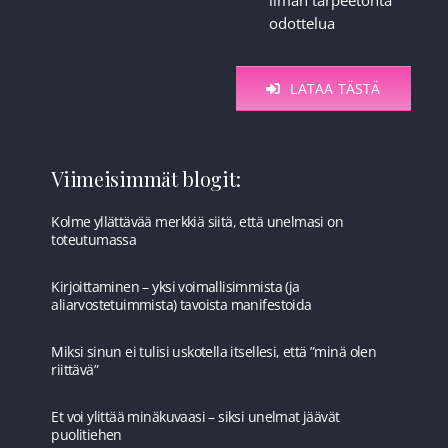
ilman tarpeetonta
odottelua
LATAA TÄSTÄ
Viimeisimmät blogit:
Kolme yllättävää merkkiä siitä, että unelmasi on
toteutumassa
Kirjoittaminen – yksi voimallisimmista (ja
aliarvostetuimmista) tavoista manifestoida
Miksi sinun ei tulisi uskotella itsellesi, että ”minä olen
riittävä”
Et voi ylittää minäkuvaasi – siksi unelmat jäävät
puolitiehen