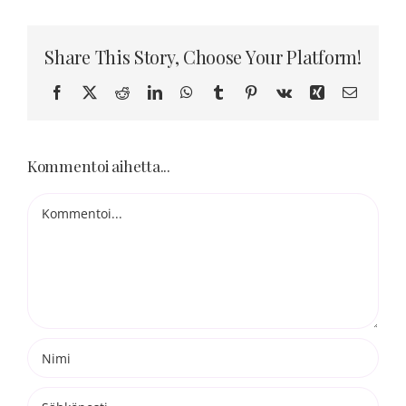
Blogi
Share This Story, Choose Your Platform!
Kortit
Facebook
X
Reddit
LinkedIn
WhatsApp
Tumblr
Pinterest
Vk
Xing
Sähköpo
Henna
Kommentoi aihetta...
Yhteys
Kommentti