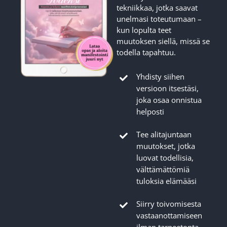
tekniikkaa, jotka saavat
unelmasi toteutumaan –
kun lopulta teet
muutoksen siellä, missä se
todella tapahtuu.
Yhdisty siihen
versioon itsestäsi,
joka osaa onnistua
helposti
Tee alitajuntaan
muutokset, jotka
luovat todellisia,
välttämättömiä
tuloksia elämääsi
Siirry toivomisesta
vastaanottamiseen