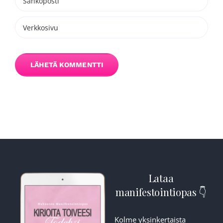
Lataa
manifestointiopas 👇
Kolme yksinkertaista