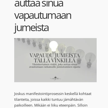
auttaa sinua
Blogi
vapautumaan
Kortit
jumeista
Henna
Yhteys
Joskus manifestointiprosessin keskellä kohtaat
tilanteita, joissa kaikki tuntuu jämähtävän
paikoilleen. Mikään ei liiku eteenpäin. Silloin