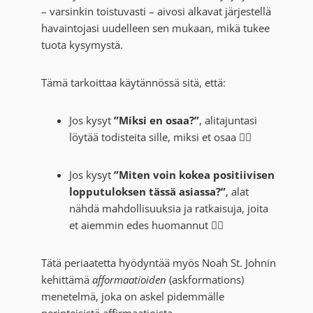
– varsinkin toistuvasti – aivosi alkavat järjestellä
havaintojasi uudelleen sen mukaan, mikä tukee
tuota kysymystä.
Tämä tarkoittaa käytännössä sitä, että:
Jos kysyt
”Miksi en osaa?”
, alitajuntasi
löytää todisteita sille, miksi et osaa 💁‍♀️
Jos kysyt
”Miten voin kokea positiivisen
lopputuloksen tässä asiassa?”
, alat
nähdä mahdollisuuksia ja ratkaisuja, joita
et aiemmin edes huomannut 🙋‍♀️
Tätä periaatetta hyödyntää myös Noah St. Johnin
kehittämä
afformaatioiden
(askformations)
menetelmä, joka on askel pidemmälle