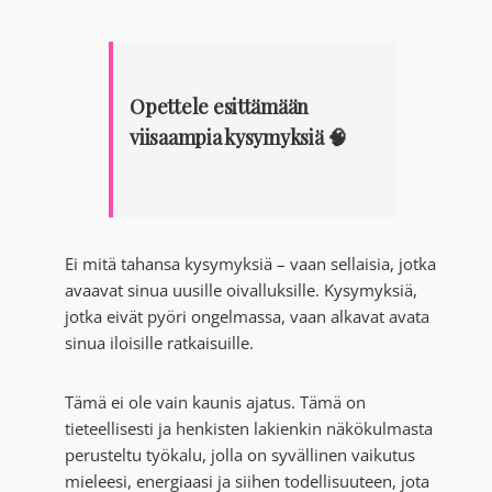
Opettele esittämään
viisaampia kysymyksiä 🧠
Ei mitä tahansa kysymyksiä – vaan sellaisia, jotka
avaavat sinua uusille oivalluksille. Kysymyksiä,
jotka eivät pyöri ongelmassa, vaan alkavat avata
sinua iloisille ratkaisuille.
Tämä ei ole vain kaunis ajatus. Tämä on
tieteellisesti ja henkisten lakienkin näkökulmasta
perusteltu työkalu, jolla on syvällinen vaikutus
mieleesi, energiaasi ja siihen todellisuuteen, jota