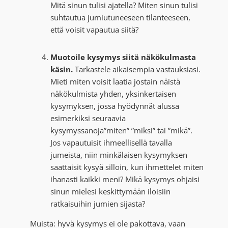
Mitä sinun tulisi ajatella? Miten sinun tulisi
suhtautua jumiutuneeseen tilanteeseen,
että voisit vapautua siitä?
Muotoile kysymys siitä näkökulmasta
käsin.
Tarkastele aikaisempia vastauksiasi.
Mieti miten voisit laatia jostain näistä
näkökulmista yhden, yksinkertaisen
kysymyksen, jossa hyödynnät alussa
esimerkiksi seuraavia
kysymyssanoja”miten” ”miksi” tai ”mikä”.
Jos vapautuisit ihmeellisellä tavalla
jumeista, niin minkälaisen kysymyksen
saattaisit kysyä silloin, kun ihmettelet miten
ihanasti kaikki meni? Mikä kysymys ohjaisi
sinun mielesi keskittymään iloisiin
ratkaisuihin jumien sijasta?
Muista: hyvä kysymys ei ole pakottava, vaan