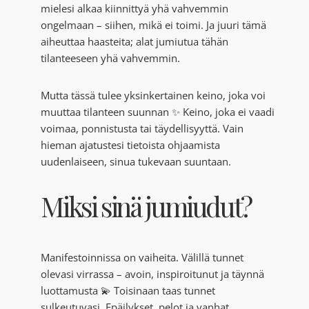
mielesi alkaa kiinnittyä yhä vahvemmin
ongelmaan – siihen, mikä ei toimi. Ja juuri tämä
aiheuttaa haasteita; alat jumiutua tähän
tilanteeseen yhä vahvemmin.
Mutta tässä tulee yksinkertainen keino, joka voi
muuttaa tilanteen suunnan ✨ Keino, joka ei vaadi
voimaa, ponnistusta tai täydellisyyttä. Vain
hieman ajatustesi tietoista ohjaamista
uudenlaiseen, sinua tukevaan suuntaan.
Miksi sinä jumiudut?
Manifestoinnissa on vaiheita. Välillä tunnet
olevasi virrassa – avoin, inspiroitunut ja täynnä
luottamusta 💫 Toisinaan taas tunnet
sulkeutuvasi. Epäilykset, pelot ja vanhat