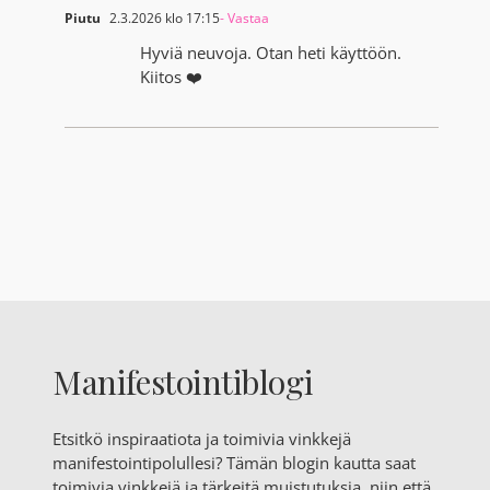
Piutu
2.3.2026 klo 17:15
- Vastaa
Hyviä neuvoja. Otan heti käyttöön.
Kiitos ❤️
Manifestointiblogi
Etsitkö inspiraatiota ja toimivia vinkkejä
manifestointipolullesi? Tämän blogin kautta saat
toimivia vinkkejä ja tärkeitä muistutuksia, niin että