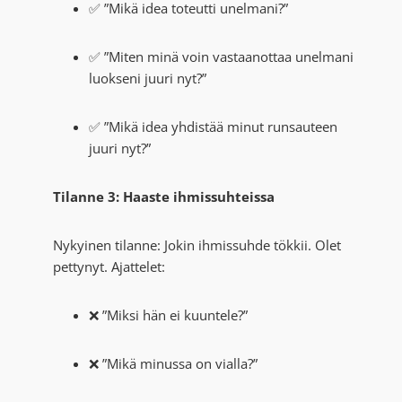
✅ ”Mikä idea toteutti unelmani?”
✅ ”Miten minä voin vastaanottaa unelmani
luokseni juuri nyt?”
✅ ”Mikä idea yhdistää minut runsauteen
juuri nyt?”
Tilanne 3: Haaste ihmissuhteissa
Nykyinen tilanne: Jokin ihmissuhde tökkii. Olet
pettynyt. Ajattelet:
❌ ”Miksi hän ei kuuntele?”
❌ ”Mikä minussa on vialla?”