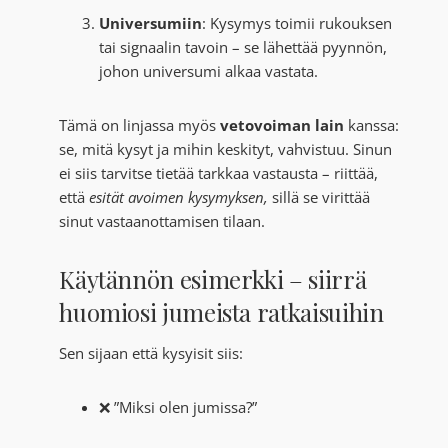
Universumiin
: Kysymys toimii rukouksen
tai signaalin tavoin – se lähettää pyynnön,
johon universumi alkaa vastata.
Tämä on linjassa myös
vetovoiman lain
kanssa:
se, mitä kysyt ja mihin keskityt, vahvistuu. Sinun
ei siis tarvitse tietää tarkkaa vastausta – riittää,
että
esität avoimen kysymyksen,
sillä se virittää
sinut vastaanottamisen tilaan.
Käytännön esimerkki – siirrä
huomiosi jumeista ratkaisuihin
Sen sijaan että kysyisit siis:
❌ ”Miksi olen jumissa?”