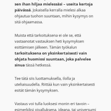
sen ihan hiljaa mielessäsi – useita kertoja
päivässä
. Jokaisella kerralla mielesi alkaa
ohjautua tuohon suuntaan, mihin kysymys on
sitä ohjaamassa.
Muista että tarkoituksena ei ole se, että
vastaanotat vastauksen heti kysymyksen
esittämisen jälkeen. Tämän työkalun
tarkoituksena on yksinkertaisesti vain
ohjata huomiosi suuntaan, joka palvelee
sinua
tässä hetkessä.
Tee tätä siis luottamuksella, ilolla ja
uteliaisuudella. Riittää kun vain yksinkertaisesti
esität tämän kysymyksen.
Vastaus voi tulla luoksesi monin eri tavoin –
esimerkiksi oivalluksena, ideana, tai universumi