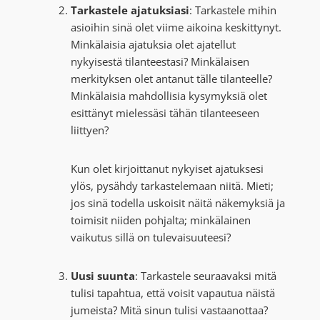
Tarkastele ajatuksiasi
: Tarkastele mihin
asioihin sinä olet viime aikoina keskittynyt.
Minkälaisia ajatuksia olet ajatellut
nykyisestä tilanteestasi? Minkälaisen
merkityksen olet antanut tälle tilanteelle?
Minkälaisia mahdollisia kysymyksiä olet
esittänyt mielessäsi tähän tilanteeseen
liittyen?
Kun olet kirjoittanut nykyiset ajatuksesi
ylös, pysähdy tarkastelemaan niitä. Mieti;
jos sinä todella uskoisit näitä näkemyksiä ja
toimisit niiden pohjalta; minkälainen
vaikutus sillä on tulevaisuuteesi?
Uusi suunta
: Tarkastele seuraavaksi mitä
tulisi tapahtua, että voisit vapautua näistä
jumeista? Mitä sinun tulisi vastaanottaa?