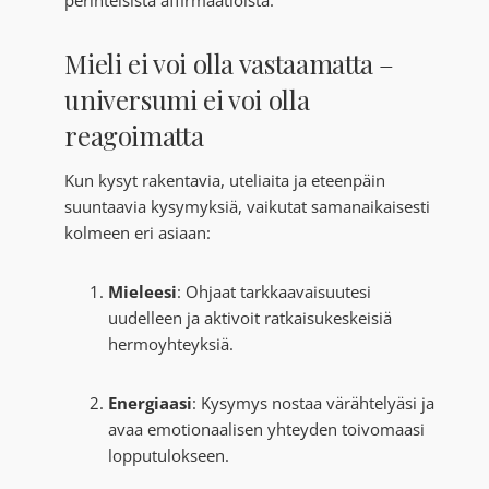
perinteisistä affirmaatioista.
Mieli ei voi olla vastaamatta –
universumi ei voi olla
reagoimatta
Kun kysyt rakentavia, uteliaita ja eteenpäin
suuntaavia kysymyksiä, vaikutat samanaikaisesti
kolmeen eri asiaan:
Mieleesi
: Ohjaat tarkkaavaisuutesi
uudelleen ja aktivoit ratkaisukeskeisiä
hermoyhteyksiä.
Energiaasi
: Kysymys nostaa värähtelyäsi ja
avaa emotionaalisen yhteyden toivomaasi
lopputulokseen.