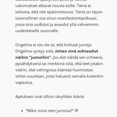
uskomukset alkavat nousta esille. Tämä ei
tarkoita, että olet epäonnistunut. Tämä on täysin
luonnollinen osa sinun manifestointipolkuasi,
jossa sinä uudistut ja avaudut yhä vahvemmin
uudenlaiselle suunnalle.
Ongelma ei siis ole se, että kohtaat jumeja.
Ongelma syntyy siitä,
miten sinä suhtaudut
näihin ”jumeihin”.
Jos alat nähdä sen virheenä,
pysähdyksenä tai merkkinä siitä, että teet jotakin
väärin, alat vahingossa kääntää huomiotasi
siihen suuntaan, josta haluaisit samalla kuitenkin
vapautua.
Ajatuksesi ovat silloin sävyltään ikäviä:
”Miksi minä olen jumissa?” 💭