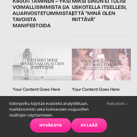
KIRJOITTAMINEN – YKSI
MIKSI SINUN EI TULISI
VOIMALLISIMMISTA (JA
USKOTELLA ITSELLESI,
ALIARVOSTETUIMMISTA)
ETTÄ ”MINÄ OLEN
TAVOISTA
RIITTÄVÄ”
MANIFESTOIDA
Your Content Goes Here
Your Content Goes Here
ET VOI YLITTÄÄ
MIKSI SINUN EI OLE
Valonpolku käyttää evästeitä analytiikkaan,
Asetukset
MINÄKUVAASI – SIKSI
HYVÄKSI ”HYVÄKSYÄ
markkinointiin sekä kolmansien osapuolten
UNELMAT JÄÄVÄT
ITSEÄSI SELLAISENA
sisältöjen näyttämiseen.
PUOLITIEHEN
KUIN OLET”
HYVÄKSYN
HYLKÄÄ