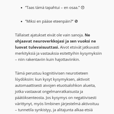
”Taas tämä tapahtui – en osaa.” 😞
”Miksi en pääse eteenpäin?” 🚫
Tällaiset ajatukset eivät ole vain sanoja.
Ne
ohjaavat neuroverkkojasi ja sen vuoksi ne
luovat tulevaisuuttasi.
Aivot etsivät jatkuvasti
merkityksiä ja vastauksia esitettyihin kysymyksiin
– niin rakentaviin kuin hajottaviinkin.
Tämä perustuu kognitiivisen neurotieteen
löydöksiin: kun kysyt kysymyksen, aktivoit
automaattisesti aivojen etuotsalohkon alueita,
jotka vastaavat ongelmanratkaisusta ja
päätöksenteosta. Jos kysymys on negatiivisesti
värittynyt, myös limbinen järjestelmä aktivoituu
– tunnetila synkistyy, ja alitajunta alkaa etsiä