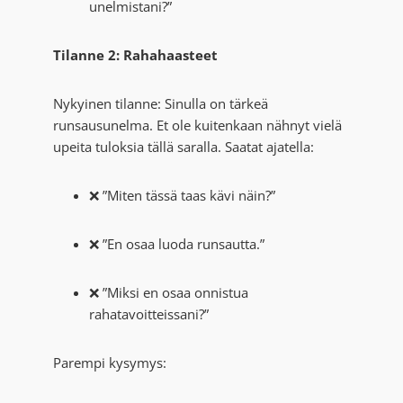
unelmistani?”
Tilanne 2: Rahahaasteet
Nykyinen tilanne: Sinulla on tärkeä
runsausunelma. Et ole kuitenkaan nähnyt vielä
upeita tuloksia tällä saralla. Saatat ajatella:
❌ ”Miten tässä taas kävi näin?”
❌ ”En osaa luoda runsautta.”
❌ ”Miksi en osaa onnistua
rahatavoitteissani?”
Parempi kysymys: