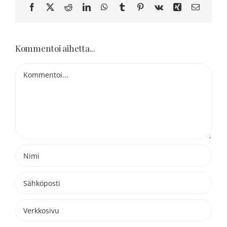
Blogi
Facebook
X
Reddit
LinkedIn
WhatsApp
Tumblr
Pinterest
Vk
Xing
Sähköpo
Kortit
Kommentoi aihetta...
Kommentti
Henna
Yhteys