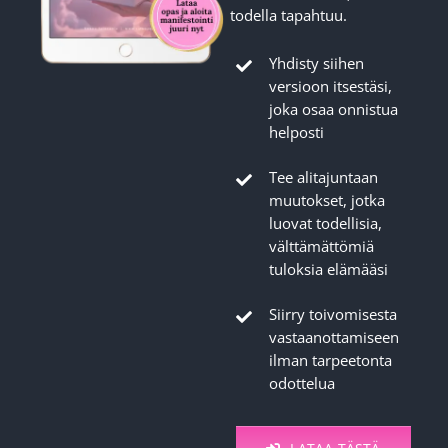
todella tapahtuu.
Yhdisty siihen
versioon itsestäsi,
joka osaa onnistua
helposti
Tee alitajuntaan
muutokset, jotka
luovat todellisia,
välttämättömiä
tuloksia elämääsi
Siirry toivomisesta
vastaanottamiseen
ilman tarpeetonta
odottelua