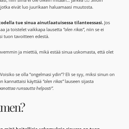
, jotka eivät luo juurikaan haluamaasi muutosta.
 todella tue sinua ainutlaatuisessa tilanteessasi.
Jos
a ja toistelet vaikkapa lausetta
”olen rikas”
, niin se ei
si tuon tavoitteen edestä.
ahvemmin ja miettiä, mikä estää sinua uskomasta, että olet
Voisiko se olla ”ongelmasi ydin”? Eli se syy, miksi sinun on
un kannattaisi käyttää
”olen rikas”
lauseen sijasta
taanottaa runsautta helposti”.
timen?
en mitä haitallisia uskomuksia sinussa on tuon