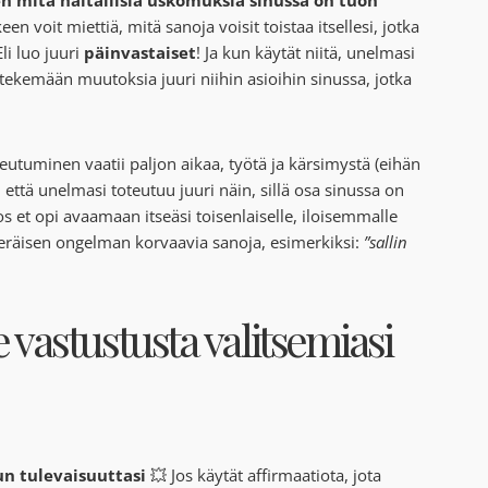
en voit miettiä, mitä sanoja voisit toistaa itsellesi, jotka
li luo juuri
päinvastaiset
! Ja kun käytät niitä, unelmasi
tekemään muutoksia juuri niihin asioihin sinussa, jotka
teutuminen vaatii paljon aikaa, työtä ja kärsimystä (eihän
, että unelmasi toteutuu juuri näin, sillä osa sinussa on
s et opi avaamaan itseäsi toisenlaiselle, iloisemmalle
kuperäisen ongelman korvaavia sanoja, esimerkiksi:
”sallin
e vastustusta valitsemiasi
un tulevaisuuttasi
💥 Jos käytät affirmaatiota, jota