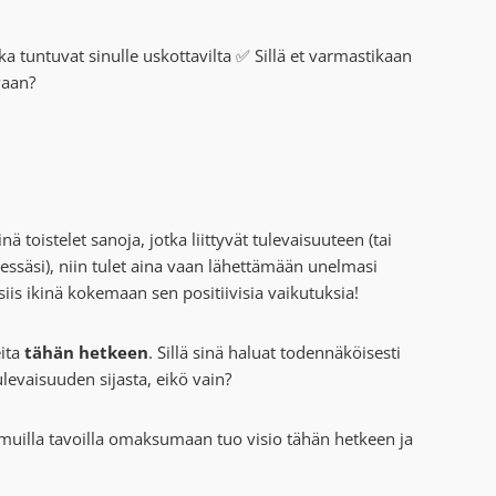
otka tuntuvat sinulle uskottavilta ✅ Sillä et varmastikaan
vaan?
ä toistelet sanoja, jotka liittyvät tulevaisuuteen (tai
ttäessäsi), niin tulet aina vaan lähettämään unelmasi
 siis ikinä kokemaan sen positiivisia vaikutuksia!
eita
tähän hetkeen
. Sillä sinä haluat todennäköisesti
levaisuuden sijasta, eikö vain?
i muilla tavoilla omaksumaan tuo visio tähän hetkeen ja