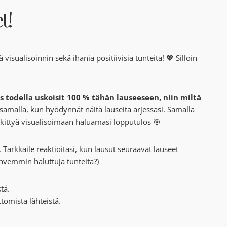
t!
ä visualisoinnin sekä ihania positiivisia tunteita! 💖 Silloin
os todella uskoisit 100 % tähän lauseeseen, niin miltä
 samalla, kun hyödynnät näitä lauseita arjessasi. Samalla
skittyä visualisoimaan haluamasi lopputulos 🎯
Tarkkaile reaktioitasi, kun lausut seuraavat lauseet
hvemmin haluttuja tunteita?)
tä.
tomista lähteistä.