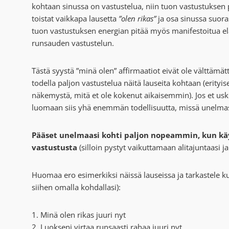
kohtaan sinussa on vastustelua, niin tuon vastustuksen p
toistat vaikkapa lausetta
”olen rikas”
ja osa sinussa suoras
tuon vastustuksen energian pitää myös manifestoitua elä
runsauden vastustelun.
Tästä syystä ”minä olen” affirmaatiot eivät ole välttämätt
todella paljon vastustelua näitä lauseita kohtaan (erityise
näkemystä, mitä et ole kokenut aikaisemmin). Jos et usko 
luomaan siis yhä enemmän todellisuutta, missä unelmas
Pääset unelmaasi kohti paljon nopeammin, kun käytä
vastustusta
(silloin pystyt vaikuttamaan alitajuntaasi 
Huomaa ero esimerkiksi näissä lauseissa ja tarkastele 
siihen omalla kohdallasi):
1. Minä olen rikas juuri nyt
2. Luokseni virtaa runsaasti rahaa juuri nyt