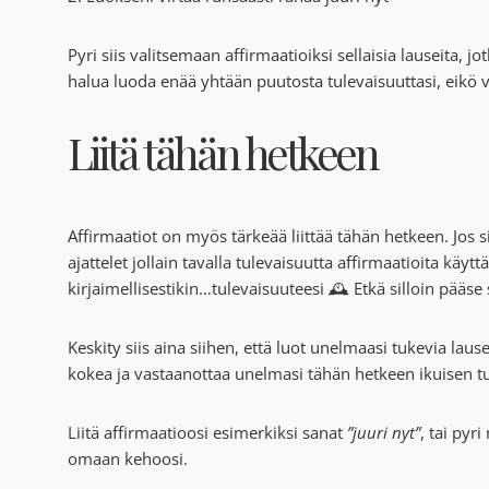
Pyri siis valitsemaan affirmaatioiksi sellaisia lauseita, j
halua luoda enää yhtään puutosta tulevaisuuttasi, eikö 
Liitä tähän hetkeen
Affirmaatiot on myös tärkeää liittää tähän hetkeen. Jos sin
ajattelet jollain tavalla tulevaisuutta affirmaatioita käy
kirjaimellisestikin…tulevaisuuteesi 🕰️ Etkä silloin pääse
Keskity siis aina siihen, että luot unelmaasi tukevia laus
kokea ja vastaanottaa unelmasi tähän hetkeen ikuisen tu
Liitä affirmaatioosi esimerkiksi sanat
”juuri nyt”
, tai pyr
omaan kehoosi.