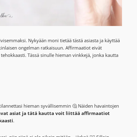
ivisemmaksi. Nykyään moni tietää tästä asiasta ja käyttää
kinlaisen ongelman ratkaisuun. Affirmaatiot eivät
 tehokkaasti. Tässä sinulle hieman vinkkejä, jonka kautta
tilannettasi hieman syvällisemmin 🤔 Näiden havaintojen
t asiat ja tätä kautta voit liittää affirmaatiot
kaasti
.
i, niin siinä ei ole oikein mitään… järkeä 💁‍♀️ Silloin