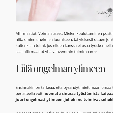
Affirmaatiot. Voimalauseet. Mielen kouluttaminen positi
niitä omien unelmien luomiseen, tai yleisesti ottaen jon
kuitenkaan toimi, jos niiden kanssa ei osaa työskennellä
saat affirmaatiot yhä vahvemmin toimimaan ✨
Liitä ongelman ytimeen
Ensinnäkin on tärkeää, että pysähdyt miettimään omaa 
perusteella voit
huomata sinussa työstämistä kaipaava
juuri ongelmasi ytimeen, jolloin ne toimivat tehok
Jos sanot sanoja, jotka eivät korjaa alkuperäistä ongelmaas