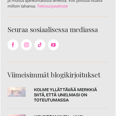
ja muista ajankohtaisista aiheista. Voit poistua listalta
milloin tahansa.
Tietosuojaseloste
Seuraa sosiaalisessa mediassa
Viimeisimmät blogikirjoitukset
KOLME YLLÄTTÄVÄÄ MERKKIÄ
SIITÄ, ETTÄ UNELMASI ON
TOTEUTUMASSA