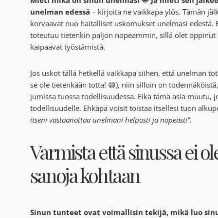
unelman edessä
– kirjoita ne vaikkapa ylös. Tämän jälke
korvaavat nuo haitalliset uskomukset unelmasi edestä. E
toteutuu tietenkin paljon nopeammin, sillä olet oppinut 
kaipaavat työstämistä.
Jos uskot tällä hetkellä vaikkapa siihen, että unelman to
se ole tietenkään totta! 😅), niin silloin on todennäköistä
jumissa tuossa todellisuudessa. Eikä tämä asia muutu, jo
todellisuudelle. Ehkäpä voisit toistaa itsellesi tuon al
itseni vastaanottaa unelmani helposti ja nopeasti”.
Varmista että sinussa ei ol
sanoja kohtaan
Sinun tunteet ovat voimallisin tekijä, mikä luo sin