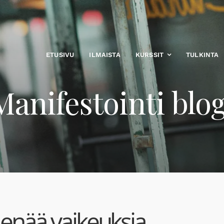
ETUSIVU
ILMAISTA
KURSSIT
TULKINTA
Manifestointi blog
a enää vaikeuksia