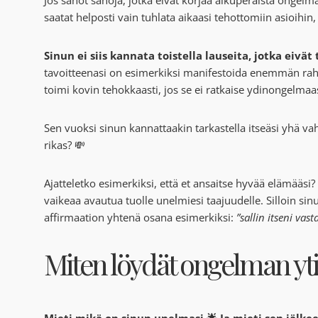
saatat helposti vain tuhlata aikaasi tehottomiin asioihin
Sinun ei siis kannata toistella lauseita, jotka eivät
tavoitteenasi on esimerkiksi manifestoida enemmän raha
toimi kovin tehokkaasti, jos se ei ratkaise ydinongelmaa
Sen vuoksi sinun kannattaakin tarkastella itseäsi yhä v
rikas? 💸
Ajatteletko esimerkiksi, että et ansaitse hyvää elämääsi? 
vaikeaa avautua tuolle unelmiesi taajuudelle. Silloin sin
affirmaation yhtenä osana esimerkiksi:
”sallin itseni vas
Miten löydät ongelman y
Mieti mikä on sinun unelmasi 🌟 Ja mieti sen jälke