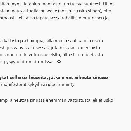
itää myös tietenkin manifestoitua tulevaisuuteesi. Eli jos
taan nauraa tuolle lauseelle (koska et usko siihen), niin
määsi – eli tässä tapauksessa rahallisen puutoksen ja
ä kaikista parhaimpia, sillä meillä saattaa olla usein
sti jos vahvistat itsessäsi jotain täysin uudenlaista
sinun omiin voimalauseisiin, niin silloin tulet vain
i pysyy ulottumattomissasi 🔁
t sellaisia lauseita, jotka eivät aiheuta sinussa
ja manifestointikykyihisi nopeammin!).
kumpi aiheuttaa sinussa enemmän vastustusta (eli et usko