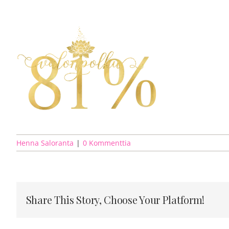
Skip
to
content
Henna Saloranta
|
0 Kommenttia
Share This Story, Choose Your Platform!