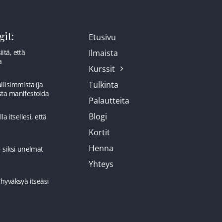
it:
Etusivu
itä, että
Ilmaista
a
Kurssit
Tulkinta
llisimmista (ja
sta manifestoida
Palautteita
Blogi
la itsellesi, että
Kortit
Henna
– siksi unelmat
Yhteys
”hyväksyä itseäsi