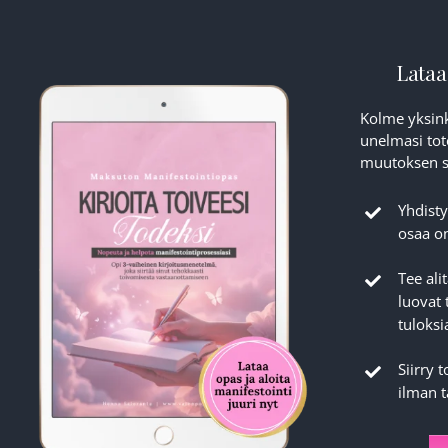
Lataa
Kolme yksink
unelmasi tot
muutoksen si
Yhdisty
osaa on
Tee ali
luovat 
tuloksi
Siirry 
ilman 