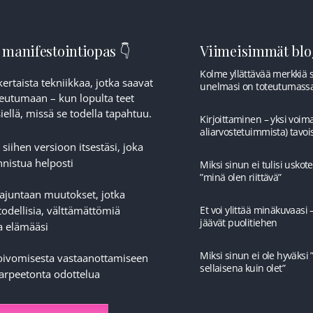
 manifestointiopas 👇
Viimeisimmät blog
Kolme yllättävää merkkiä si
ertaista tekniikkaa, jotka saavat
unelmasi on toteutumass
eutumaan – kun lopulta teet
ellä, missä se todella tapahtuu.
Kirjoittaminen – yksi voima
aliarvostetuimmista) tavoi
 siihen versioon itsestäsi, joka
nistua helposti
Miksi sinun ei tulisi uskotel
”minä olen riittävä”
tajuntaan muutokset, jotka
todellisia, välttämättömiä
Et voi ylittää minäkuvaasi 
jäävät puolitiehen
a elämääsi
Miksi sinun ei ole hyväksi 
toivomisesta vastaanottamiseen
sellaisena kuin olet”
tarpeetonta odottelua