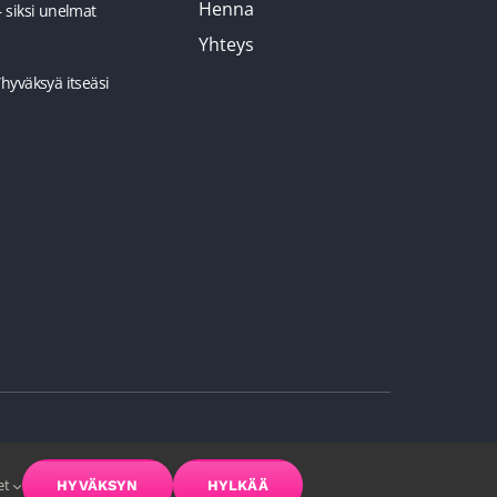
Henna
– siksi unelmat
Yhteys
”hyväksyä itseäsi
et
HYVÄKSYN
HYLKÄÄ