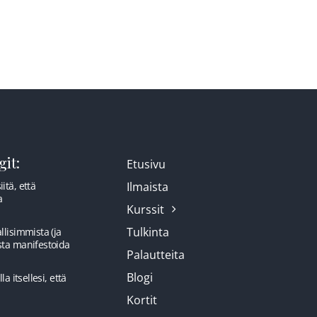
it:
Etusivu
itä, että
Ilmaista
a
Kurssit
Tulkinta
llisimmista (ja
sta manifestoida
Palautteita
Blogi
la itsellesi, että
Kortit