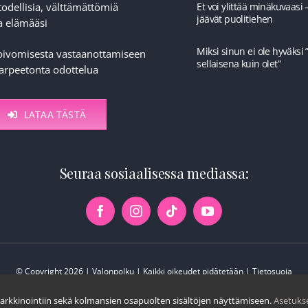
todellisia, välttämättömiä
Et voi ylittää minäkuvaasi 
jäävät puolitiehen
a elämääsi
Miksi sinun ei ole hyväksi 
toivomisesta vastaanottamiseen
sellaisena kuin olet”
tarpeetonta odottelua
LATAA TÄSTÄ
Seuraa sosiaalisessa mediassa:
© Copyright 2026 | Valonpolku | Kaikki oikeudet pidätetään |
Tietosuoja
markkinointiin sekä kolmansien osapuolten sisältöjen näyttämiseen.
Asetuks