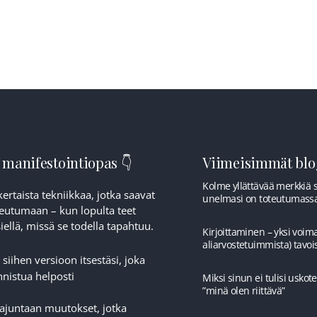
 manifestointiopas 👇
Viimeisimmät blog
Kolme yllättävää merkkiä si
ertaista tekniikkaa, jotka saavat
unelmasi on toteutumass
eutumaan – kun lopulta teet
ellä, missä se todella tapahtuu.
Kirjoittaminen – yksi voima
aliarvostetuimmista) tavoi
 siihen versioon itsestäsi, joka
nistua helposti
Miksi sinun ei tulisi uskotel
”minä olen riittävä”
tajuntaan muutokset, jotka