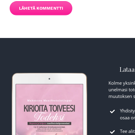
Lataa
Kolme yksink
unelmasi tot
muutoksen si
Yhdisty
osaa on
Tee ali