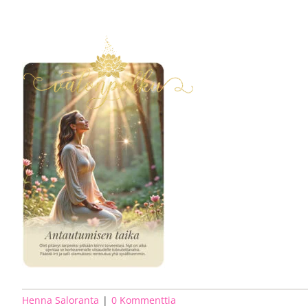
Skip
to
content
Henna Saloranta
|
0 Kommenttia