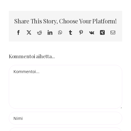
Blogi
Share This Story, Choose Your Platform!
Kortit
Facebook
X
Reddit
LinkedIn
WhatsApp
Tumblr
Pinterest
Vk
Xing
Sähköpo
Henna
Kommentoi aihetta...
Yhteys
Kommentti