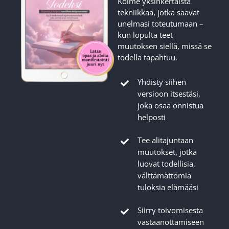
Kolme yksinkertaista
tekniikkaa, jotka saavat
unelmasi toteutumaan –
kun lopulta teet
muutoksen siellä, missä se
todella tapahtuu.
Yhdisty siihen
versioon itsestäsi,
joka osaa onnistua
helposti
Tee alitajuntaan
muutokset, jotka
luovat todellisia,
välttämättömiä
tuloksia elämääsi
Siirry toivomisesta
vastaanottamiseen