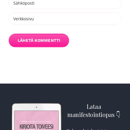
Lataa
manifestointiopas 👇