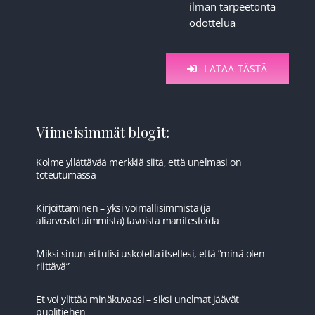
ilman tarpeetonta
odottelua
LATAA TÄSTÄ
Viimeisimmät blogit:
Kolme yllättävää merkkiä siitä, että unelmasi on
toteutumassa
Kirjoittaminen – yksi voimallisimmista (ja
aliarvostetuimmista) tavoista manifestoida
Miksi sinun ei tulisi uskotella itsellesi, että ”minä olen
riittävä”
Et voi ylittää minäkuvaasi – siksi unelmat jäävät
puolitiehen