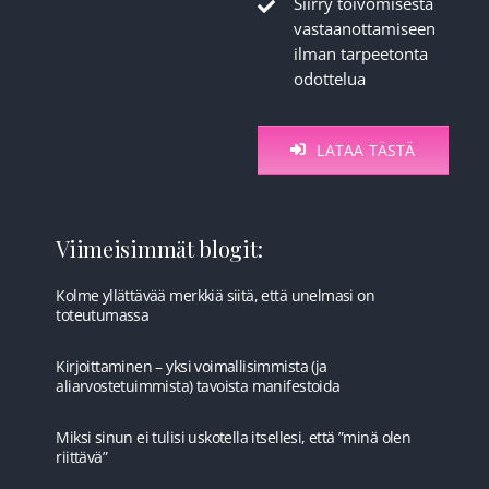
Siirry toivomisesta
vastaanottamiseen
ilman tarpeetonta
odottelua
LATAA TÄSTÄ
Viimeisimmät blogit:
Kolme yllättävää merkkiä siitä, että unelmasi on
toteutumassa
Kirjoittaminen – yksi voimallisimmista (ja
aliarvostetuimmista) tavoista manifestoida
Miksi sinun ei tulisi uskotella itsellesi, että ”minä olen
riittävä”