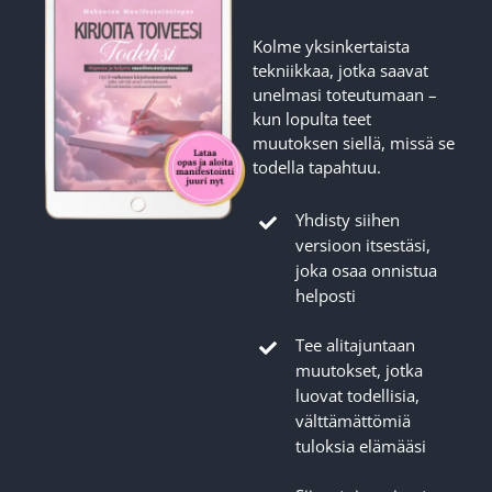
Blogi
Kolme yksinkertaista
tekniikkaa, jotka saavat
Kortit
unelmasi toteutumaan –
kun lopulta teet
muutoksen siellä, missä se
Henna
todella tapahtuu.
Yhdisty siihen
Yhteys
versioon itsestäsi,
joka osaa onnistua
helposti
Tee alitajuntaan
muutokset, jotka
luovat todellisia,
välttämättömiä
tuloksia elämääsi