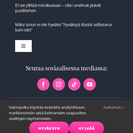
Et voi ylittää minäkuvaasi – siksi unelmat jäävät
puolitiehen
Miksi sinun ei ole hyväksi ”hyväksyä itseäsi sellaisena
kuin olet”
Toggle
Navigation
Etusivu
Seuraa sosiaalisessa mediassa:
Ilmaista
Kurssit
Valonpolku käyttää evästeitä analytiikkaan,
Asetukset
© Copyright 2026 | Valonpolku | Kaikki oikeudet pidätetään |
markkinointiin sekä kolmansien osapuolten
Tietosuoja
sisältöjen näyttämiseen.
Tulkinta
HYVÄKSYN
HYLKÄÄ