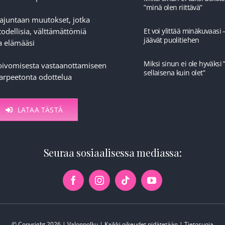
”minä olen riittävä”
tajuntaan muutokset, jotka
todellisia, välttämättömiä
Et voi ylittää minäkuvaasi 
jäävät puolitiehen
a elämääsi
Miksi sinun ei ole hyväksi 
toivomisesta vastaanottamiseen
sellaisena kuin olet”
tarpeetonta odottelua
LATAA TÄSTÄ
Seuraa sosiaalisessa mediassa:
© Copyright 2026 | Valonpolku | Kaikki oikeudet pidätetään |
Tietosuoja