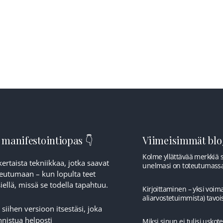
ETUSIVU
ILMAISTA
KURSSIT
TULKINTA
 manifestointiopas 👇
Viimeisimmät blog
Kolme yllättävää merkkiä si
ertaista tekniikkaa, jotka saavat
unelmasi on toteutumass
eutumaan – kun lopulta teet
ellä, missä se todella tapahtuu.
Kirjoittaminen – yksi voima
aliarvostetuimmista) tavoi
 siihen versioon itsestäsi, joka
nistua helposti
Miksi sinun ei tulisi uskotel