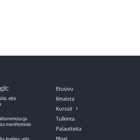
PALAUTTEITA
BLOGI
KORTIT
HENNA
YHTEYS
it:
Etusivu
itä, että
Ilmaista
a
Kurssit
Tulkinta
llisimmista (ja
sta manifestoida
Palautteita
Blogi
la itsellesi, että