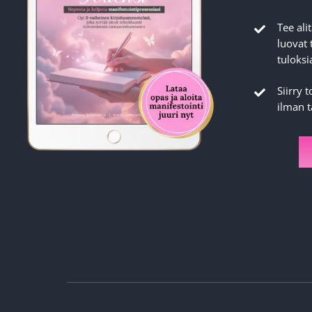
Tee ali
luovat 
tuloksi
Siirry 
ilman 